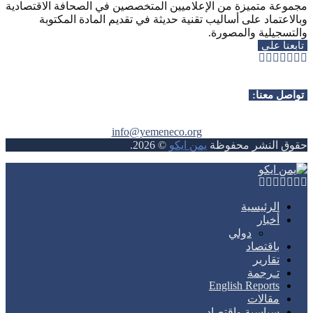
مجموعة متميزة من الإعلاميين المتخصصين في الصحافة الاقتصادية
وبالاعتماد على أساليب تقنية حديثة في تقديم المادة المكتوبة
والتسجيلية والمصورة.
تابعنا على
Whatsapp
Telegram
Youtube
Instagram
Rss
Facebook
Twitter
تواصل معنا:
info@yemeneco.org
حقوق النشر محفوظة
يمن ايكو
©
2026
.
Whatsapp
Telegram
Youtube
Instagram
Rss
Facebook
Twitter
الرئيسية
أخبار
دولي
باقتصاد
تقارير
تـرجمة
English Reports
مقالات
سياسية واقتصاد