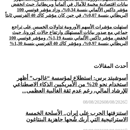
بيانات اقتصادية مخيبة للآمال في ألمانيا وبريطانيا، حيث انخفض
مؤشر داكس الألماني بنسبة 0,34%، وزاد مؤشر فوتسي 100
البريطاني بنسبة 0,07%، في حين كان مؤشر كاك 40 الفرنسي ثابتاً
استهلت مؤشرات الأسهم الأوروبية تداولات الخميس على تراجع
جماعي مع صدور بيانات المستهلك وارتفاع حالات كورونا، حيث
انخفض مؤشر داكس الألماني بنسبة 1,19%، ومؤشر فوتسي 100
البريطاني بنسبة 0,97%، ومؤشر كاك 40 الفرنسي بنسبة 1,30%
أحدث المقالات
أسوشيتد برس: استطلاع لمؤسسة “غالوب” أظهر
استخدام نحو 20% من الأمريكيين الذكاء الاصطناعي
للإرشاد المالي، رغم عدم ثقة الغالبية العظمى...
08/08/2026
08/08/2026
استنزفتها الحرب على إيران.. الأسلحة الخمسة
الاستراتيجية التي أربك شُحها جاهزية البنتاغون