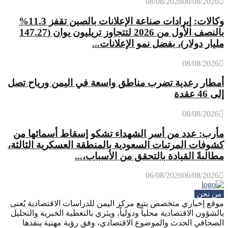
08/08/2026
08/08/2026
وكالات: إيرادات صناعة الإعلانات بالصين تقفز 11.3%
بالنصف الأول من 2026 لتتجاوز تريليون يوان (147.27
مليار دولار)، بفضل نمو الإعلانات...
08/08/2026
أمطار رعدية تضرب مناطق واسعة في اليمن ورياح تصل
إلى 46 عقدة
08/08/2026
مأرب: عدد من أسر الشهداء تشكو إسقاط أسمائها من
كشوفات المرتبات السعودية بالمنطقة العسكرية الثالثة،
مطالبةً القيادة بالتحقق من الأسباب،...
06/08/2026
06/08/2026
من نحن
موقع إخباري متخصص يتبع مركز اليمن للدراسات الاقتصادية يُعنى
بالشؤون الاقتصادية محلياً ودولياً، ويثري بالتغطية الخبرية والتحليل
الصحافي الحدث والموضوع الاقتصادي، وفق رؤية مهنية ينفذها