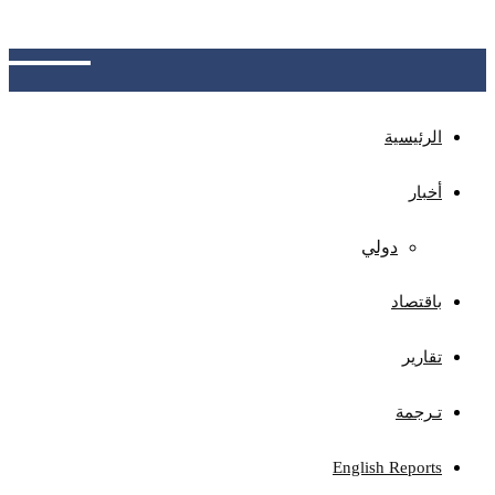
الجهات المختصة بتوضيح آلية الاحتساب، وتوفير نظام
للاعتراض ومراجعة الأخطاء المحتملة
الرئيسية
أخبار
دولي
باقتصاد
تقارير
تـرجمة
English Reports