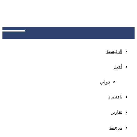
البورصة: ستاندرد آند بورز 0.60% يصعد إلى 7756.44
نقطة، وناسداك 1.29% إلى 26690.62، وداو جونز 0.28%
إلى 54036.43، مع تراجع توقع رفع الفائدة إلى 44%،
والبطالة 4.1%، والوظائف 23 ألفاً
الرئيسية
أخبار
دولي
باقتصاد
تقارير
تـرجمة