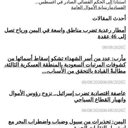
استناداً إلى الحكم القضائي الصادر في أغسطس...
الفساد
مأرب
نيابة الأموال العامة
أحدث المقالات
أمطار رعدية تضرب مناطق واسعة في اليمن ورياح تصل
إلى 46 عقدة
08/08/2026
مأرب: عدد من أسر الشهداء تشكو إسقاط أسمائها من
كشوفات المرتبات السعودية بالمنطقة العسكرية الثالثة،
مطالبةً القيادة بالتحقق من الأسباب،...
06/08/2026
06/08/2026
عاصفة اقتصادية تضرب إسرائيل.. نزوح رؤوس الأموال
وانهيار القطاع السياحي
06/08/2026
06/08/2026
اليمن: تحذيرات من سيول وضباب واضطراب البحر مع
استمرار التقلبات الجوية