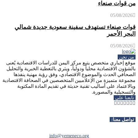
من قوات صنعاء
05/08/2026
قوات صنعاء تستهدف سفينة سعودية جديدة شمالي
البحر الأحمر
05/08/2026
من نحن
موقع إخباري متخصص يتبع مركز اليمن للدراسات الاقتصادية يُعنى
بالشؤون الاقتصادية محلياً ودولياً، ويثري بالتغطية الخبرية والتحليل
الصحافي الحدث والموضوع الاقتصادي، وفق رؤية مهنية ينفذها
مجموعة متميزة من الإعلاميين المتخصصين في الصحافة الاقتصادية
وبالاعتماد على أساليب تقنية حديثة في تقديم المادة المكتوبة
والتسجيلية والمصورة.
تابعنا على
Whatsapp
Telegram
Youtube
Instagram
Rss
Facebook
Twitter
تواصل معنا:
info@yemeneco.org