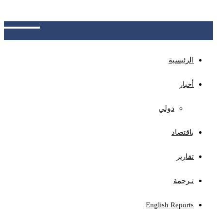
الجهات المختصة بتوضيح آلية الاحتساب، وتوفير نظام
للاعتراض ومراجعة الأخطاء المحتملة
الرئيسية
أخبار
دولي
باقتصاد
تقارير
تـرجمة
English Reports