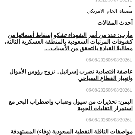
...
مصفاة_الخام_الامريكي
أحدث المقالات
مأرب: عدد من أسر الشهداء تشكو إسقاط أسمائها من
كشوفات المرتبات السعودية بالمنطقة العسكرية الثالثة،
مطالبةً القيادة بالتحقق من الأسباب،...
06/08/2026
06/08/2026
عاصفة اقتصادية تضرب إسرائيل.. نزوح رؤوس الأموال
وانهيار القطاع السياحي
06/08/2026
06/08/2026
اليمن: تحذيرات من سيول وضباب واضطراب البحر مع
استمرار التقلبات الجوية
06/08/2026
06/08/2026
مواصفات الناقلة النفطية السعودية (وفاء) المستهدفة