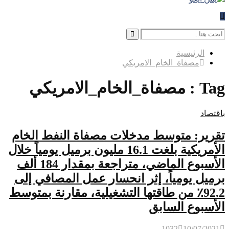
Search
for:
Search
الرئيسية
مصفاة_الخام_الامريكي
Tag : مصفاة_الخام_الامريكي
باقتصاد
تقرير: متوسط مدخلات مصفاة النفط الخام
الأمريكية بلغت 16.1 مليون برميل يومياً خلال
الأسبوع الماضي، متراجعة بمقدار 184 ألف
برميل يومياً، إثر انحسار عمل المصافي إلى
92.2٪ من طاقتها التشغيلية، مقارنة بمتوسط
الأسبوع السابق
1032
10/07/2021