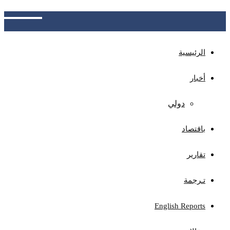
والتصدي لممارسات الاصطياد الجائر
الرئيسية
أخبار
دولي
باقتصاد
تقارير
تـرجمة
English Reports