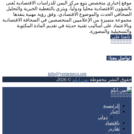
موقع إخباري متخصص يتبع مركز اليمن للدراسات الاقتصادية يُعنى
بالشؤون الاقتصادية محلياً ودولياً، ويثري بالتغطية الخبرية والتحليل
الصحافي الحدث والموضوع الاقتصادي، وفق رؤية مهنية ينفذها
مجموعة متميزة من الإعلاميين المتخصصين في الصحافة الاقتصادية
وبالاعتماد على أساليب تقنية حديثة في تقديم المادة المكتوبة
والتسجيلية والمصورة.
تابعنا على
Whatsapp
Telegram
Youtube
Instagram
Rss
Facebook
Twitter
تواصل معنا:
info@yemeneco.org
حقوق النشر محفوظة
يمن ايكو
©
2026
.
Whatsapp
Telegram
Youtube
Instagram
Rss
Facebook
Twitter
الرئيسية
أخبار
دولي
باقتصاد
تقارير