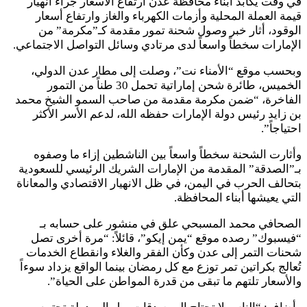
في وقت يكابد أبناء محافظة عدن ارتفاع الأسعار جراء انهيار
قيمة العملة المحلية وأزمات الكهرباء والغاز وارتفاع أسعار
الوقود، أثار خبر وصول شحنة تمور مقدمة كـ”مكرمة” من
الإمارات سخطاً واسعاً لدى مرتادي وسائل التواصل الاجتماعي.
وبحسب موقع “الأمناء نت”، وصلت إلى مطار عدن الدولي،
الخميس، طائرة شحن إماراتية تحمل 30 طناً من التمور
الفاخرة، “ضمن مكرمة مقدمة من صاحب السمو الشيخ محمد
بن زايد رئيس دولة الإمارات حفظه الله، لدعم الأسر الأكثر
احتياجاً”.
وأثارت الشحنة سخطاً واسعاً بين الناشطين إزاء ما وصفوه
بـ”الصدقة” المقدمة من الإمارات الشريك الرئيسي للسعودية
بتحالف الحرب في اليمن، في ظل الانهيار الاقتصادي والمعاناة
التي يعيشها أبناء المحافظة.
الصحافي محمد المسبحي علق في منشور على حسابه بـ
“فيسبوك” رصده موقع “يمن إيكو”، قائلاً: “مرة أخرى تصل
شحنات التمر إلى عدن وكأن الفقر والغلاء وانقطاع الخدمات
تُعالج بكراتين تمر توزع مع كل رمضان بينما الواقع يزداد سوءاً
والأسعار تلتهم ما تبقى من قدرة المواطن على الحياة”.