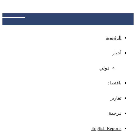
الجهات المختصة بتوضيح آلية الاحتساب، وتوفير نظام
للاعتراض ومراجعة الأخطاء المحتملة
الرئيسية
أخبار
دولي
باقتصاد
تقارير
تـرجمة
English Reports