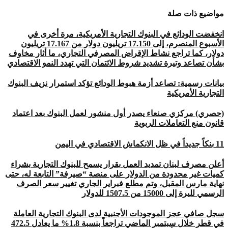
مواضيع ذات صلة
انخفضت الودائع في البنوك التجارية الأمريكية، مرة أخرى في
الأسبوع المنصرم، إلى 17.150 تريليون دولار من 17.167 تريليون
دولار، كما تراجع نشاط الإقراض المصرفي التجاري، ما أثار مخاوف
بشأن تصاعد وتيرة تشديد شروط الائتمان التي تهدد النمو الاقتصادي
بيانات رسمية: تصاعد أزمة هبوط الودائع تؤكد استمرار نزيف البنوك
التجارية الأمريكية
(حصري) مركزي صنعاء يصدر أول منشور لعمل البنوك بعد اعتماد
قانون منع التعاملات الربوية
11 بنكاً جديداً في ظل الانكماش الاقتصادي في اليمن
أعلن مصرف لبنان تمديد العمل بقرار يسمح للبنوك التجارية بشراء
كميات غير محدودة من الدولار على منصة “صيرفة” التابعة له، حتى
نهاية مارس المقبل، وتم مطلع فبراير الجاري تغيير سعر الصرف
الرسمي لليرة إلى 15000 من 1507.5 للدولار
سجل صافي عجز الموجودات الأجنبية لدى البنوك التجارية العاملة
في قطر خلال سبتمبر الماضي تراجعاً بنسبة 1.8% ما يعادل 472.5