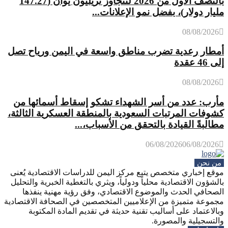
بالنصف الأول من 2026 لتتجاوز تريليون يوان (147.27
مليار دولار)، بفضل نمو الإعلانات...
08/08/2026
أمطار رعدية تضرب مناطق واسعة في اليمن ورياح تصل
إلى 46 عقدة
08/08/2026
مأرب: عدد من أسر الشهداء تشكو إسقاط أسمائها من
كشوفات المرتبات السعودية بالمنطقة العسكرية الثالثة،
مطالبةً القيادة بالتحقق من الأسباب،...
06/08/2026
06/08/2026
من نحن
موقع إخباري متخصص يتبع مركز اليمن للدراسات الاقتصادية يُعنى
بالشؤون الاقتصادية محلياً ودولياً، ويثري بالتغطية الخبرية والتحليل
الصحافي الحدث والموضوع الاقتصادي، وفق رؤية مهنية ينفذها
مجموعة متميزة من الإعلاميين المتخصصين في الصحافة الاقتصادية
وبالاعتماد على أساليب تقنية حديثة في تقديم المادة المكتوبة
والتسجيلية والمصورة.