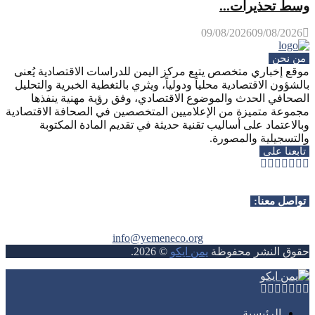
وسط تحذيرات...
09/08/2026
09/08/2026
من نحن
موقع إخباري متخصص يتبع مركز اليمن للدراسات الاقتصادية يُعنى
بالشؤون الاقتصادية محلياً ودولياً، ويثري بالتغطية الخبرية والتحليل
الصحافي الحدث والموضوع الاقتصادي، وفق رؤية مهنية ينفذها
مجموعة متميزة من الإعلاميين المتخصصين في الصحافة الاقتصادية
وبالاعتماد على أساليب تقنية حديثة في تقديم المادة المكتوبة
والتسجيلية والمصورة.
تابعنا على
Whatsapp
Telegram
Youtube
Instagram
Rss
Facebook
Twitter
تواصل معنا:
info@yemeneco.org
حقوق النشر محفوظة
يمن ايكو
©
2026
.
Whatsapp
Telegram
Youtube
Instagram
Rss
Facebook
Twitter
الرئيسية