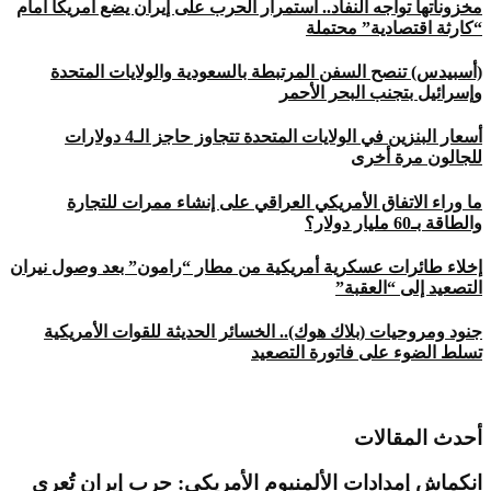
مخزوناتها تواجه النفاد.. استمرار الحرب على إيران يضع أمريكا أمام
“كارثة اقتصادية” محتملة
(أسبيدس) تنصح السفن المرتبطة بالسعودية والولايات المتحدة
وإسرائيل بتجنب البحر الأحمر
أسعار البنزين في الولايات المتحدة تتجاوز حاجز الـ4 دولارات
للجالون مرة أخرى
ما وراء الاتفاق الأمريكي العراقي على إنشاء ممرات للتجارة
والطاقة بـ60 مليار دولار؟
إخلاء طائرات عسكرية أمريكية من مطار “رامون” بعد وصول نيران
التصعيد إلى “العقبة”
جنود ومروحيات (بلاك هوك).. الخسائر الحديثة للقوات الأمريكية
تسلط الضوء على فاتورة التصعيد
أحدث المقالات
انكماش إمدادات الألمنيوم الأمريكي: حرب إيران تُعري