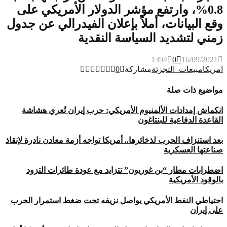
0.8%، وارتفع مؤشر الدولار الأمريكي على
وقع البيانات، أملاً بإعلان الفيدرالي عن جدول
زمني لتشديد السياسة النقدية
1394
0
16/09/2021
امريكا
مبيعات_التجزئة
مشاركة
0
مواضيع ذات صلة
انكماش إمدادات الألمنيوم الأمريكي: حرب إيران تُعري هشاشة
القاعدة الدفاعية للبنتاغون
بعد استنزاف الحرب لذخائرها.. أمريكا تواجه أزمة معادن نادرة لإنقاذ
صناعتها العسكرية
اضطرابات مطار “بن غوريون” تتزايد مع عودة طائرات التزود
بالوقود الأمريكية
احتياطي النفط الأمريكي يواصل نزيفه تحت ضغط استمرار الحرب
على إيران