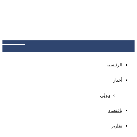
دفاع مدني بعد حادثتي حريق خلال شهر
منظمة الهجرة الدولية ترصد وصول 13,687 مهاجراً
أفريقياً للسواحل اليمنية في يوليو، بزيادة 3% عن يونيو،
ليرتفع إجمالي الوافدين منذ بداية العام إلى 110,861
مهاجراً، أغلبهم من الإثيوبيين
الرئيسية
أخبار
دولي
باقتصاد
تقارير