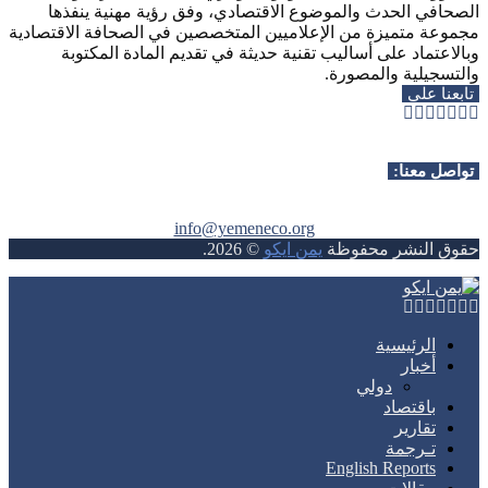
الصحافي الحدث والموضوع الاقتصادي، وفق رؤية مهنية ينفذها
مجموعة متميزة من الإعلاميين المتخصصين في الصحافة الاقتصادية
وبالاعتماد على أساليب تقنية حديثة في تقديم المادة المكتوبة
والتسجيلية والمصورة.
تابعنا على
Whatsapp
Telegram
Youtube
Instagram
Rss
Facebook
Twitter
تواصل معنا:
info@yemeneco.org
حقوق النشر محفوظة
يمن ايكو
©
2026
.
Whatsapp
Telegram
Youtube
Instagram
Rss
Facebook
Twitter
الرئيسية
أخبار
دولي
باقتصاد
تقارير
تـرجمة
English Reports