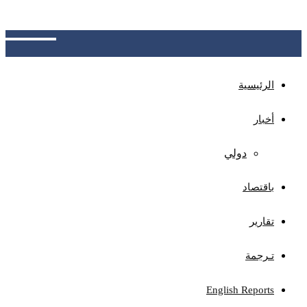
الجهات المختصة بتوضيح آلية الاحتساب، وتوفير نظام
للاعتراض ومراجعة الأخطاء المحتملة
الرئيسية
أخبار
دولي
باقتصاد
تقارير
تـرجمة
English Reports