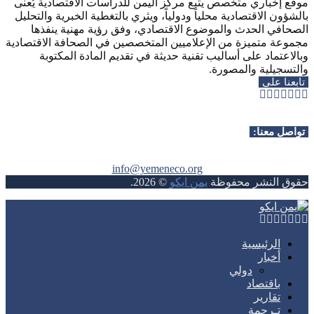
موقع إخباري متخصص يتبع مركز اليمن للدراسات الاقتصادية يُعنى
بالشؤون الاقتصادية محلياً ودولياً، ويثري بالتغطية الخبرية والتحليل
الصحافي الحدث والموضوع الاقتصادي، وفق رؤية مهنية ينفذها
مجموعة متميزة من الإعلاميين المتخصصين في الصحافة الاقتصادية
وبالاعتماد على أساليب تقنية حديثة في تقديم المادة المكتوبة
والتسجيلية والمصورة.
تابعنا على
Whatsapp
Telegram
Youtube
Instagram
Rss
Facebook
Twitter
تواصل معنا:
info@yemeneco.org
حقوق النشر محفوظة
يمن ايكو
©
2026
.
Whatsapp
Telegram
Youtube
Instagram
Rss
Facebook
Twitter
الرئيسية
أخبار
دولي
باقتصاد
تقارير
تـرجمة