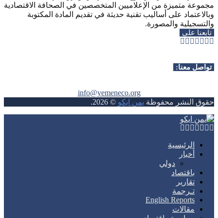
مجموعة متميزة من الإعلاميين المتخصصين في الصحافة الاقتصادية
وبالاعتماد على أساليب تقنية حديثة في تقديم المادة المكتوبة
والتسجيلية والمصورة.
تابعنا على
Whatsapp
Telegram
Youtube
Instagram
Rss
Facebook
Twitter
تواصل معنا:
info@yemeneco.org
حقوق النشر محفوظة
يمن ايكو
©
2026
.
Whatsapp
Telegram
Youtube
Instagram
Rss
Facebook
Twitter
الرئيسية
أخبار
دولي
باقتصاد
تقارير
تـرجمة
English Reports
مقالات