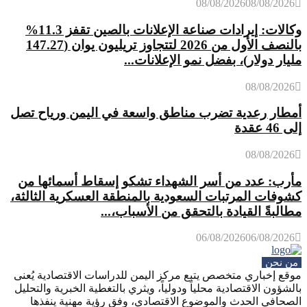
08/08/2026
08/08/2026
وكالات: إيرادات صناعة الإعلانات بالصين تقفز 11.3%
بالنصف الأول من 2026 لتتجاوز تريليون يوان (147.27
مليار دولار)، بفضل نمو الإعلانات...
08/08/2026
أمطار رعدية تضرب مناطق واسعة في اليمن ورياح تصل
إلى 46 عقدة
08/08/2026
مأرب: عدد من أسر الشهداء تشكو إسقاط أسمائها من
كشوفات المرتبات السعودية بالمنطقة العسكرية الثالثة،
مطالبةً القيادة بالتحقق من الأسباب،...
06/08/2026
06/08/2026
من نحن
موقع إخباري متخصص يتبع مركز اليمن للدراسات الاقتصادية يُعنى
بالشؤون الاقتصادية محلياً ودولياً، ويثري بالتغطية الخبرية والتحليل
الصحافي الحدث والموضوع الاقتصادي، وفق رؤية مهنية ينفذها