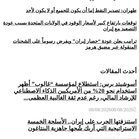
طهران: تصدير النفط إما أن يكون للجميع أو لا يكون لأحد
توقعات بارتفاع كبير لأسعار الوقود في الولايات المتحدة بسبب عودة
التصعيد مع إيران
ترامب يعلن عودة “حصار إيران” ويفرض رسوماً على الشحنات
المنقولة عبر مضيق هرمز
أحدث المقالات
أسوشيتد برس: استطلاع لمؤسسة “غالوب” أظهر
استخدام نحو 20% من الأمريكيين الذكاء الاصطناعي
للإرشاد المالي، رغم عدم ثقة الغالبية العظمى...
08/08/2026
08/08/2026
استنزفتها الحرب على إيران.. الأسلحة الخمسة
الاستراتيجية التي أربك شُحها جاهزية البنتاغون