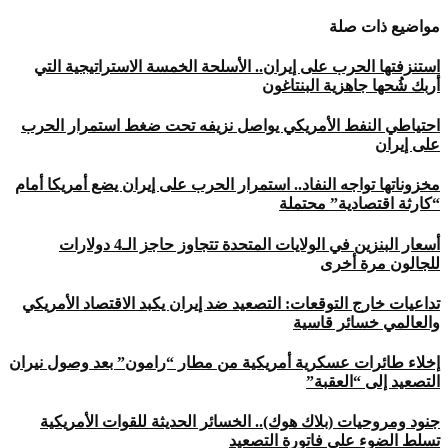
مواضيع ذات صلة
استنزفتها الحرب على إيران.. الأسلحة الخمسة الاستراتيجية التي
أربك شُحها جاهزية البنتاغون
احتياطي النفط الأمريكي يواصل نزيفه تحت ضغط استمرار الحرب
على إيران
مخزوناتها تواجه النفاد.. استمرار الحرب على إيران يضع أمريكا أمام
“كارثة اقتصادية” محتملة
أسعار البنزين في الولايات المتحدة تتجاوز حاجز الـ4 دولارات
للجالون مرة أخرى
تداعيات خارج التوقعات: التصعيد ضد إيران يكبد الاقتصاد الأمريكي
والعالمي خسائر قاسية
إخلاء طائرات عسكرية أمريكية من مطار “رامون” بعد وصول نيران
التصعيد إلى “العقبة”
جنود ومروحيات (بلاك هوك).. الخسائر الحديثة للقوات الأمريكية
تسلط الضوء على فاتورة التصعيد