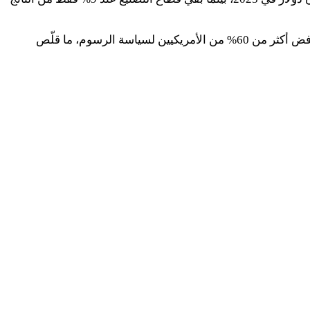
الضغوط السياسية، بدورها زادت من خسائر ترامب، إذ هبطت نسبة تأييد إدارته الاقتصادية إلى 30% فقط، بينما أظهر استطلاع آخر رفض أكثر من 60% من الأمريكيين لسياسة الرسوم، ما قلّص