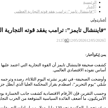
الرئيسية
أخبار
“فايننشال تايمز”: ترامب يفقد قوته التجارية العظمى
أخبار
دولي
“فايننشال تايمز”: ترامب يفقد قوته التجارية 
212
0
12/05/2026
12/05/2026
يمن إيكو|أخبار:
كشفت صحيفة فايننشال تايمز أن القوة التجارية التي اعتمد عليها
أساس نفوذه الاقتصادي العالمي.
سُمّي “يوم التحرير”، اصطدم بقرار المحكمة العليا الذي أبطل جزء
الأمريكيون، ما أضعف الفائدة السياسية المتوقعة من الحرب التجا