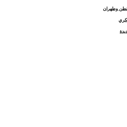
اشنطن وطهران
كري
ديدة