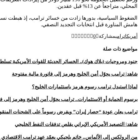
المحلي، متراجعاً عن 13% قبل عقدين.
هامش المناورة قبل انتخابات التجديد النصفي.
أمريكا
ترامب
مشاركة
0
مواضيع ذات صلة
جنود ومروحيات (بلاك هوك).. الخسائر الحديثة للقوات الأمريكية تسلط
شاهد| ترامب يحوّل أمن الخليج وهرمز إلى فاتورة مالية مفتوحة
لماذا استبدل ترامب رسوم هرمز باستثمارات الخليج؟
برسوم الحماية أو الاستثمارات.. ترامب يحوّل أمن الخليج وهرمز إلى ف
ترامب يعلن عودة “حصار إيران” ويفرض رسوماً على الشحنات المنق
شاهد| التصعيد الأمريكي الإيراني يقلص تدفقات النفط الخليجي
من الرولكس إلى الألماس.. خاتم بلجيكي يعمّد عهد ترامب الاقتصادي بف