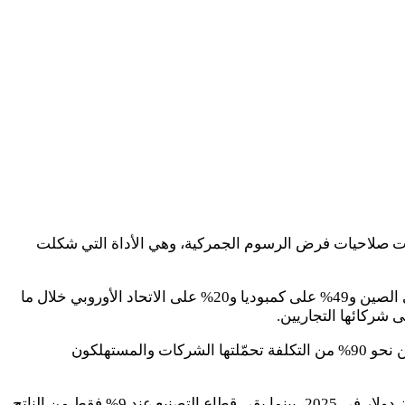
قيدت صلاحيات فرض الرسوم الجمركية، وهي الأداة التي شكلت
وأوضحت الصحيفة- في تقرير نشرته اليوم الثلاثاء، رصده وترجمه موقع “يمن إيكو”- أن فرض ترامب تعريفات وصلت إلى 145% على الصين و49% على كمبوديا و20% على الاتحاد الأوروبي خلال ما
 شركائها التجاريين.
وحسب التقرير، فإن الأرقام الاقتصادية كشفت جانب الخسارة بوضوح، حيث ارتفع متوسط الرسوم الأمريكية من 2.6% إلى 13%، لكن نحو 90% من التكلفة تحمّلتها الشركات والمستهلكون
ورغم تحصيل الحكومة نحو 130 مليار دولار من إيرادات التعريفات، إلا أن العجز التجاري الأمريكي سجل مستوى قياسياً بلغ 1.2 تريليون دولار في 2025، بينما بقي قطاع التصنيع عند 9% فقط من الناتج