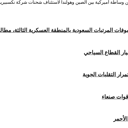
 عن وساطة أميركية بين الصين وهولندا لاستئناف شحنات شركة نكسبيريا، ال
 المرتبات السعودية بالمنطقة العسكرية الثالثة، مطالبةً 
يار القطاع السياحي
ار التقلبات الجوية
قوات صنعاء
لأحمر