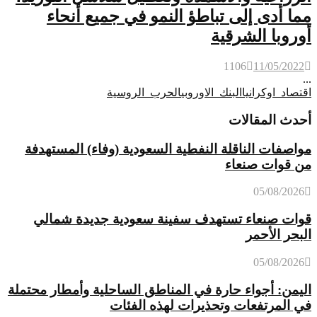
مما أدى إلى تباطؤ النمو في جميع أنحاء
أوروبا الشرقية
1106
11/05/2022
...
اقتصاد_اوكرانيا
البنك_الاوروبي
الحرب_الروسية
أحدث المقالات
مواصفات الناقلة النفطية السعودية (وفاء) المستهدفة
من قوات صنعاء
05/08/2026
قوات صنعاء تستهدف سفينة سعودية جديدة شمالي
البحر الأحمر
05/08/2026
اليمن: أجواء حارة في المناطق الساحلية وأمطار محتملة
في المرتفعات وتحذيرات لهذه الفئات