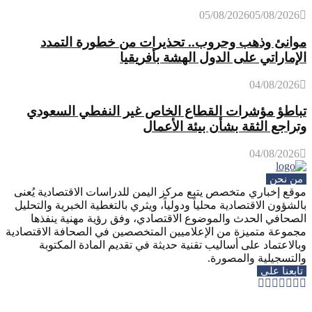
05/08/2026
05/08/2026
موانئ وذهب وحروب.. تحذيرات من خطورة التمدد
الإماراتي على الدول الهشة بأفريقيا
04/08/2026
تباطؤ مؤشرات القطاع الخاص غير النفطي السعودي
وتراجع الثقة بشأن بيئة الأعمال
04/08/2026
من نحن
موقع إخباري متخصص يتبع مركز اليمن للدراسات الاقتصادية يُعنى
بالشؤون الاقتصادية محلياً ودولياً، ويثري بالتغطية الخبرية والتحليل
الصحافي الحدث والموضوع الاقتصادي، وفق رؤية مهنية ينفذها
مجموعة متميزة من الإعلاميين المتخصصين في الصحافة الاقتصادية
وبالاعتماد على أساليب تقنية حديثة في تقديم المادة المكتوبة
والتسجيلية والمصورة.
تابعنا على
Whatsapp
Telegram
Youtube
Instagram
Rss
Facebook
Twitter