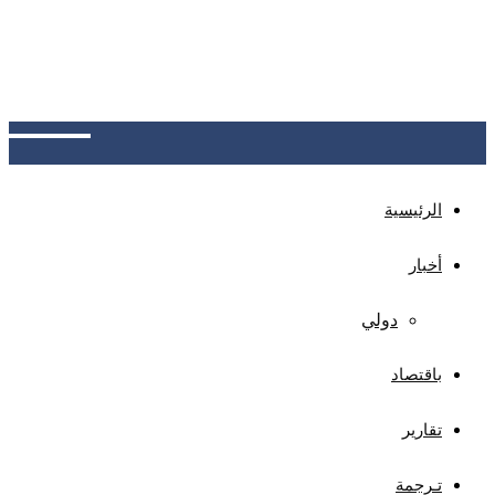
عدن: البنك المركزي يدشن نظام سجل المتعثرين،
كمنصة موحدة لتبادل بيانات العملاء المتعثرين بين
البنوك، بهدف خفض المخاطر الائتمانية وحماية المودعين
وتعزيز الاستقرار المالي والثقة المصرفية
الرئيسية
أخبار
دولي
باقتصاد
تقارير
تـرجمة