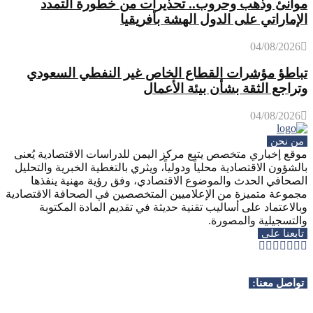
موانئ وذهب وحروب.. تحذيرات من خطورة التمدد
الإماراتي على الدول الهشة بأفريقيا
04/08/2026
تباطؤ مؤشرات القطاع الخاص غير النفطي السعودي
وتراجع الثقة بشأن بيئة الأعمال
04/08/2026
من نحن
موقع إخباري متخصص يتبع مركز اليمن للدراسات الاقتصادية يُعنى
بالشؤون الاقتصادية محلياً ودولياً، ويثري بالتغطية الخبرية والتحليل
الصحافي الحدث والموضوع الاقتصادي، وفق رؤية مهنية ينفذها
مجموعة متميزة من الإعلاميين المتخصصين في الصحافة الاقتصادية
وبالاعتماد على أساليب تقنية حديثة في تقديم المادة المكتوبة
والتسجيلية والمصورة.
تابعنا على
Whatsapp
Telegram
Youtube
Instagram
Rss
Facebook
Twitter
تواصل معنا: