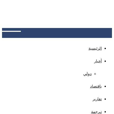
عدن: البنك المركزي يدشن نظام سجل المتعثرين،
كمنصة موحدة لتبادل بيانات العملاء المتعثرين بين
البنوك، بهدف خفض المخاطر الائتمانية وحماية المودعين
وتعزيز الاستقرار المالي والثقة المصرفية
الرئيسية
أخبار
دولي
باقتصاد
تقارير
تـرجمة