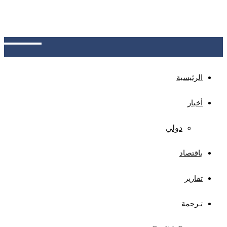
كمنصة موحدة لتبادل بيانات العملاء المتعثرين بين
البنوك، بهدف خفض المخاطر الائتمانية وحماية المودعين
وتعزيز الاستقرار المالي والثقة المصرفية
الرئيسية
أخبار
دولي
باقتصاد
تقارير
تـرجمة