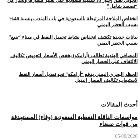
الحوثي يعلن إجبار 16 سفينة سعودية على تغيير مسارها ويحذر من
“تصعيد شامل”
انخفاض الملاحة المرتبطة بالسعودية في باب المندب بنسبة 46%
بسبب الحظر اليمني
بيانات جديدة تكشف انخفاض نشاط تحميل النفط في ميناء “ينبع”
بسبب الحظر اليمني
المصافي الهندية تطالب (أرامكو) بخفض الأسعار لتعويض تكاليف
الالتفاف على الحصار اليمني
الحظر البحري اليمني يدفع “أرامكو” نحو تعديل أسعار النفط
لاستيعاب تكاليف المسار البديل
أحدث المقالات
مواصفات الناقلة النفطية السعودية (وفاء) المستهدفة
من قوات صنعاء
05/08/2026