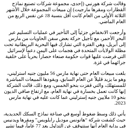
وقالت شركة هورنبي (إحدى، مجموعة شركات تصنيع نماذج
القطارات ومقرها مارجيت) إن مبيعات المجموعة خلال الأشهر
الثلاثة الأولى من العام كانت أقل بنسبة 8٪ عن نفس الربع من
العام الماضي.
وأرجعت الانخفاض جزئياً إلى التأخير في عمليات التسليم عبر
البحر الأحمر، مع تأجيل حركة بعض سفن الحاويات من مارس
إلى أبريل، وهي الفترة التي تشارك فيها البحرية البريطانية تحت
مظلة الولايات المتحدة في هجمات على اليمن دعماً لإسرائيل
التي فرضت عليها قوات حكومة صنعاء حصاراً بحرياً على خلفية
جرائهما في غزة.
بلغت مبيعات العام حتى نهاية مارس 56 مليون جنيه استرليني،
وهو ما يزيد قليلاً عن العام السابق، ويقودها المبيعات المباشرة
للمستهلك، والتي قفزت بنحو الخمس، ومع ذلك، قالت الشركة
إنها كانت تعمل بخسارة في نهاية العام، مع ارتفاع صافي الديون
بنحو 10 ملايين جنيه إسترليني عما كانت عليه في نهاية مارس
2023.
يأتي ذلك وسط ضغوط أوسع في صناعة نماذج السكك الحديدية،
حيث كشفت شركة “هاتونس موديل رايلويس” ومقرها ويدنيس
في بداية العام أنها ستتوقف عن التداول بعد 77 عاماً، فيما تشير