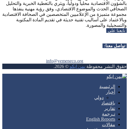
بالشؤون الاقتصادية محلياً ودولياً، ويثري بالتغطية الخبرية والتحليل
الصحافي الحدث والموضوع الاقتصادي، وفق رؤية مهنية ينفذها
مجموعة متميزة من الإعلاميين المتخصصين في الصحافة الاقتصادية
وبالاعتماد على أساليب تقنية حديثة في تقديم المادة المكتوبة
والتسجيلية والمصورة.
تابعنا على
Whatsapp
Facebook
Instagram
Telegram
Youtube
Twitter
Rss
تواصل معنا:
info@yemeneco.org
حقوق النشر محفوظة
يمن ايكو
©
2026
.
Whatsapp
Facebook
Instagram
Telegram
Youtube
Twitter
Rss
الرئيسية
أخبار
دولي
باقتصاد
تقارير
تـرجمة
English Reports
مقالات