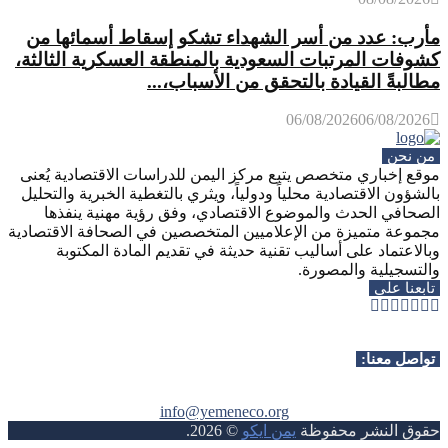
مأرب: عدد من أسر الشهداء تشكو إسقاط أسمائها من
كشوفات المرتبات السعودية بالمنطقة العسكرية الثالثة،
مطالبةً القيادة بالتحقق من الأسباب،...
06/08/2026
06/08/2026
من نحن
موقع إخباري متخصص يتبع مركز اليمن للدراسات الاقتصادية يُعنى
بالشؤون الاقتصادية محلياً ودولياً، ويثري بالتغطية الخبرية والتحليل
الصحافي الحدث والموضوع الاقتصادي، وفق رؤية مهنية ينفذها
مجموعة متميزة من الإعلاميين المتخصصين في الصحافة الاقتصادية
وبالاعتماد على أساليب تقنية حديثة في تقديم المادة المكتوبة
والتسجيلية والمصورة.
تابعنا على
Whatsapp
Telegram
Youtube
Instagram
Rss
Facebook
Twitter
تواصل معنا:
info@yemeneco.org
حقوق النشر محفوظة
يمن ايكو
©
2026
.