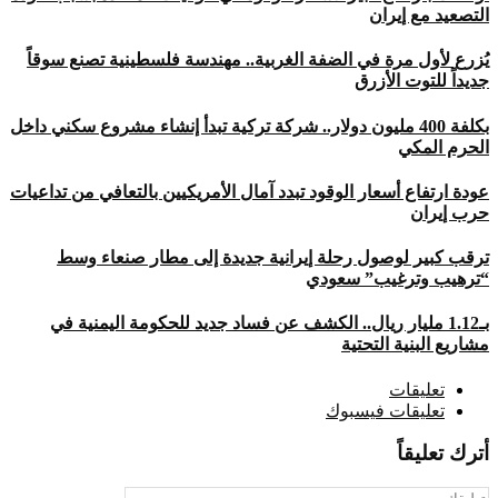
التصعيد مع إيران
يُزرع لأول مرة في الضفة الغربية.. مهندسة فلسطينية تصنع سوقاً
جديداً للتوت الأزرق
بكلفة 400 مليون دولار.. شركة تركية تبدأ إنشاء مشروع سكني داخل
الحرم المكي
عودة ارتفاع أسعار الوقود تبدد آمال الأمريكيين بالتعافي من تداعيات
حرب إيران
ترقب كبير لوصول رحلة إيرانية جديدة إلى مطار صنعاء وسط
“ترهيب وترغيب” سعودي
بـ1.12 مليار ريال.. الكشف عن فساد جديد للحكومة اليمنية في
مشاريع البنية التحتية
تعليقات
تعليقات فيسبوك
أترك تعليقاً