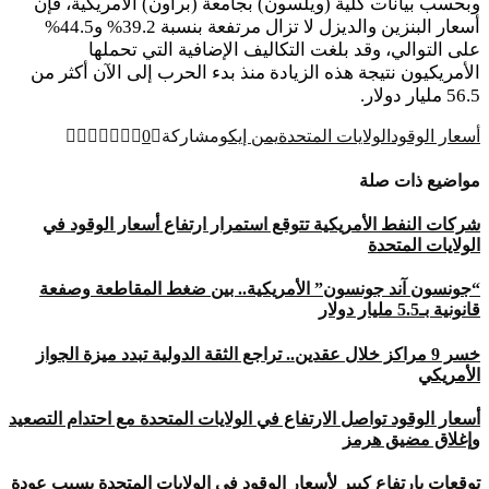
وبحسب بيانات كلية (ويلسون) بجامعة (براون) الأمريكية، فإن
أسعار البنزين والديزل لا تزال مرتفعة بنسبة 39.2% و44.5%
على التوالي، وقد بلغت التكاليف الإضافية التي تحملها
الأمريكيون نتيجة هذه الزيادة منذ بدء الحرب إلى الآن أكثر من
56.5 مليار دولار.
أسعار الوقود
الولايات المتحدة
يمن إيكو
مشاركة
0
مواضيع ذات صلة
شركات النفط الأمريكية تتوقع استمرار ارتفاع أسعار الوقود في
الولايات المتحدة
“جونسون آند جونسون” الأمريكية.. بين ضغط المقاطعة وصفعة
قانونية بـ5.5 مليار دولار
خسر 9 مراكز خلال عقدين.. تراجع الثقة الدولية تبدد ميزة الجواز
الأمريكي
أسعار الوقود تواصل الارتفاع في الولايات المتحدة مع احتدام التصعيد
وإغلاق مضيق هرمز
توقعات بارتفاع كبير لأسعار الوقود في الولايات المتحدة بسبب عودة