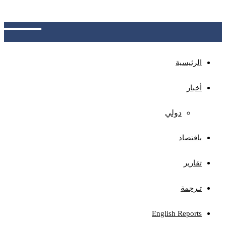
الجهات المختصة بتوضيح آلية الاحتساب، وتوفير نظام
للاعتراض ومراجعة الأخطاء المحتملة
الرئيسية
أخبار
دولي
باقتصاد
تقارير
تـرجمة
English Reports