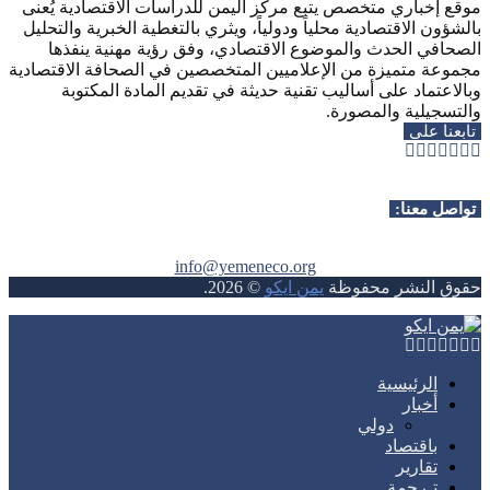
موقع إخباري متخصص يتبع مركز اليمن للدراسات الاقتصادية يُعنى
بالشؤون الاقتصادية محلياً ودولياً، ويثري بالتغطية الخبرية والتحليل
الصحافي الحدث والموضوع الاقتصادي، وفق رؤية مهنية ينفذها
مجموعة متميزة من الإعلاميين المتخصصين في الصحافة الاقتصادية
وبالاعتماد على أساليب تقنية حديثة في تقديم المادة المكتوبة
والتسجيلية والمصورة.
تابعنا على
Whatsapp
Telegram
Youtube
Instagram
Rss
Facebook
Twitter
تواصل معنا:
info@yemeneco.org
حقوق النشر محفوظة
يمن ايكو
©
2026
.
Whatsapp
Telegram
Youtube
Instagram
Rss
Facebook
Twitter
الرئيسية
أخبار
دولي
باقتصاد
تقارير
تـرجمة