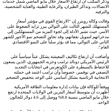
وذكر المكتب أن ارتفاع الأسعار خلال مايو الماضي شمل خدمات
الاتصالات، وتذاكر الطيران، والرعاية الطبية، والعناية الشخصية،
والترفيه.
وقالت وكالة رويترز إن “الارتفاع القوي في مؤشر أسعار
المستهلك للشهر الثالث على التوالي يبرز تزايد الضغوط على
الأسر، حيث تشير الأدلة إلى لجوء المزيد من المستهلكين إلى
مدخراتهم لتمويل نفقاتهم، وقد تجاوز التضخم نمو الأجور للشهر
الثاني على التوالي، مما قد يؤثر سلباً على النمو الاقتصادي
العام”.
وأضافت أن ارتفاع تكاليف المعيشة يشكل عبئاً سياسياً على
الرئيس الأمريكي دونالد ترامب وحزبه الجمهوري، الذين يسعون
للاحتفاظ بالسيطرة على الكونغرس في انتخابات التجديد
النصفي في نوفمبر، خصوصاً وأن ترامب اعتمد في حملته
الانتخابية الرئاسية بشكل أساسي على الوعد بتخفيض التضخم.
ووفقاً للوكالة فإن بيانات إدارة معلومات الطاقة الأمريكية
أظهرت أن متوسط أسعار البنزين في الولايات المتحدة ارتفع
خلال مايو الماضي بنسبة 8.8% ووصل إلى 4.6 دولار للجالون
الواحد.