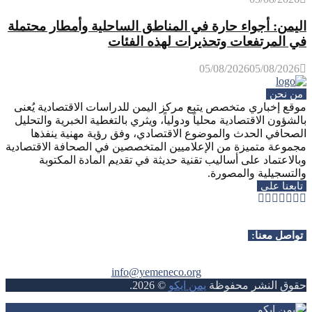
اليمن: أجواء حارة في المناطق الساحلية وأمطار محتملة
في المرتفعات وتحذيرات لهذه الفئات
05/08/2026
05/08/2026
من نحن
موقع إخباري متخصص يتبع مركز اليمن للدراسات الاقتصادية يُعنى
بالشؤون الاقتصادية محلياً ودولياً، ويثري بالتغطية الخبرية والتحليل
الصحافي الحدث والموضوع الاقتصادي، وفق رؤية مهنية ينفذها
مجموعة متميزة من الإعلاميين المتخصصين في الصحافة الاقتصادية
وبالاعتماد على أساليب تقنية حديثة في تقديم المادة المكتوبة
والتسجيلية والمصورة.
تابعنا على
Whatsapp
Telegram
Youtube
Instagram
Rss
Facebook
Twitter
تواصل معنا:
info@yemeneco.org
حقوق النشر محفوظة
يمن ايكو
©
2026
.