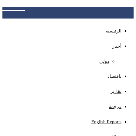
لمنصة جيمناي
الرئيسية
أخبار
دولي
باقتصاد
تقارير
تـرجمة
English Reports