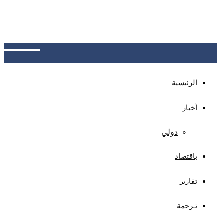
رويترز: العراق يناقش مع إيران ترتيبات للسماح بصادرات
النفط، فيما ينتج 2.7 مليون برميل يومياً، ويصدر نصفها،
ويتراوح سقف صادراته هذا الشهر بين 1.5 و1.75 مليون
برميل يومياً
الرئيسية
أخبار
دولي
باقتصاد
تقارير
تـرجمة