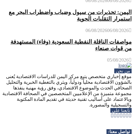
06/08/2026
06/08/2026
اليمن: تحذيرات من سيول وضباب واضطراب البحر مع
استمرار التقلبات الجوية
06/08/2026
06/08/2026
مواصفات الناقلة النفطية السعودية (وفاء) المستهدفة
من قوات صنعاء
05/08/2026
من نحن
موقع إخباري متخصص يتبع مركز اليمن للدراسات الاقتصادية يُعنى
بالشؤون الاقتصادية محلياً ودولياً، ويثري بالتغطية الخبرية والتحليل
الصحافي الحدث والموضوع الاقتصادي، وفق رؤية مهنية ينفذها
مجموعة متميزة من الإعلاميين المتخصصين في الصحافة الاقتصادية
وبالاعتماد على أساليب تقنية حديثة في تقديم المادة المكتوبة
والتسجيلية والمصورة.
تابعنا على
Whatsapp
Telegram
Youtube
Instagram
Rss
Facebook
Twitter
تواصل معنا: