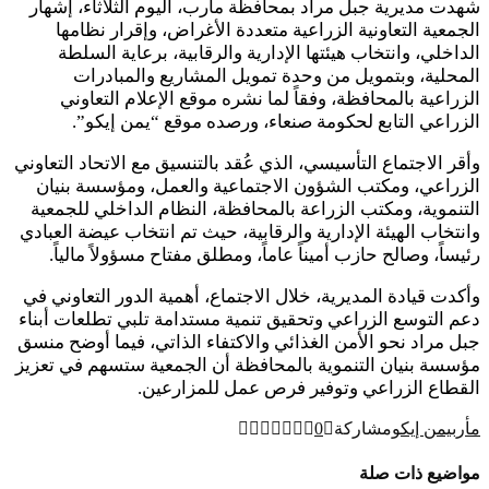
شهدت مديرية جبل مراد بمحافظة مأرب، اليوم الثلاثاء، إشهار
الجمعية التعاونية الزراعية متعددة الأغراض، وإقرار نظامها
الداخلي، وانتخاب هيئتها الإدارية والرقابية، برعاية السلطة
المحلية، وبتمويل من وحدة تمويل المشاريع والمبادرات
الزراعية بالمحافظة، وفقاً لما نشره موقع الإعلام التعاوني
الزراعي التابع لحكومة صنعاء، ورصده موقع “يمن إيكو”.
وأقر الاجتماع التأسيسي، الذي عُقد بالتنسيق مع الاتحاد التعاوني
الزراعي، ومكتب الشؤون الاجتماعية والعمل، ومؤسسة بنيان
التنموية، ومكتب الزراعة بالمحافظة، النظام الداخلي للجمعية
وانتخاب الهيئة الإدارية والرقابية، حيث تم انتخاب عيضة العبادي
رئيساً، وصالح حازب أميناً عاماً، ومطلق مفتاح مسؤولاً مالياً.
وأكدت قيادة المديرية، خلال الاجتماع، أهمية الدور التعاوني في
دعم التوسع الزراعي وتحقيق تنمية مستدامة تلبي تطلعات أبناء
جبل مراد نحو الأمن الغذائي والاكتفاء الذاتي، فيما أوضح منسق
مؤسسة بنيان التنموية بالمحافظة أن الجمعية ستسهم في تعزيز
القطاع الزراعي وتوفير فرص عمل للمزارعين.
مأرب
يمن إيكو
مشاركة
0
مواضيع ذات صلة