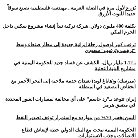
يُزرع لأول مرة في الضفة الغربية.. مهندسة فلسطينية تصنع سوقاً
جديداً للتوت الأزرق
بكلفة 400 مليون دولار.. شركة تركية تبدأ إنشاء مشروع سكني داخل
الحرم المكي
ترقب كبير لوصول رحلة إيرانية جديدة إلى مطار صنعاء وسط
“ترهيب وترغيب” سعودي
بـ1.12 مليار ريال.. الكشف عن فساد جديد للحكومة اليمنية في
مشاريع البنية التحتية
(ميرسك) و(هاباغ لويد) تعيدان خدمة ملاحية إلى البحر الأحمر مع
انخفاض التصعيد في المنطقة
إيران تتوعد بـ”رد حاسم” على أي مخالفة لمسارات العبور المحددة
في مضيق هرمز
اليمن يخسر 70% من موارده مع استمرار توقف تصدير النفط
الحكومة اليمنية تبحث مع البنك الدولي خطة لإنعاش قطاع
الاتصالات وجذب الاستثمارات