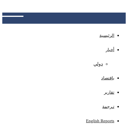
الجهات المختصة بتوضيح آلية الاحتساب، وتوفير نظام
للاعتراض ومراجعة الأخطاء المحتملة
الرئيسية
أخبار
دولي
باقتصاد
تقارير
تـرجمة
English Reports