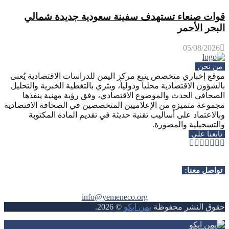
قوات صنعاء تستهدف سفينة سعودية جديدة شمالي
البحر الأحمر
05/08/2026
من نحن
موقع إخباري متخصص يتبع مركز اليمن للدراسات الاقتصادية يُعنى
بالشؤون الاقتصادية محلياً ودولياً، ويثري بالتغطية الخبرية والتحليل
الصحافي الحدث والموضوع الاقتصادي، وفق رؤية مهنية ينفذها
مجموعة متميزة من الإعلاميين المتخصصين في الصحافة الاقتصادية
وبالاعتماد على أساليب تقنية حديثة في تقديم المادة المكتوبة
والتسجيلية والمصورة.
تابعنا على
Whatsapp
Telegram
Youtube
Instagram
Rss
Facebook
Twitter
تواصل معنا:
info@yemeneco.org
حقوق النشر محفوظة
يمن ايكو
©
2026
.