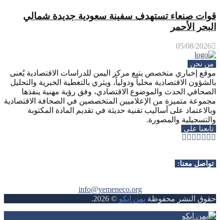
قوات صنعاء تستهدف سفينة سعودية جديدة شمالي
البحر الأحمر
05/08/2026
من نحن
موقع إخباري متخصص يتبع مركز اليمن للدراسات الاقتصادية يُعنى
بالشؤون الاقتصادية محلياً ودولياً، ويثري بالتغطية الخبرية والتحليل
الصحافي الحدث والموضوع الاقتصادي، وفق رؤية مهنية ينفذها
مجموعة متميزة من الإعلاميين المتخصصين في الصحافة الاقتصادية
وبالاعتماد على أساليب تقنية حديثة في تقديم المادة المكتوبة
والتسجيلية والمصورة.
تابعنا على
Whatsapp
Telegram
Youtube
Instagram
Rss
Facebook
Twitter
تواصل معنا:
info@yemeneco.org
حقوق النشر محفوظة
يمن ايكو
©
2026
.