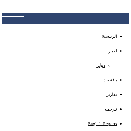
الجهات المختصة بتوضيح آلية الاحتساب، وتوفير نظام
للاعتراض ومراجعة الأخطاء المحتملة
الرئيسية
أخبار
دولي
باقتصاد
تقارير
تـرجمة
English Reports