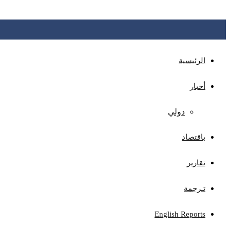
عدن: البنك المركزي يدشن نظام سجل المتعثرين، كمنصة موحد
المالي والثقة المصرفية
الرئيسية
أخبار
دولي
باقتصاد
تقارير
تـرجمة
English Reports