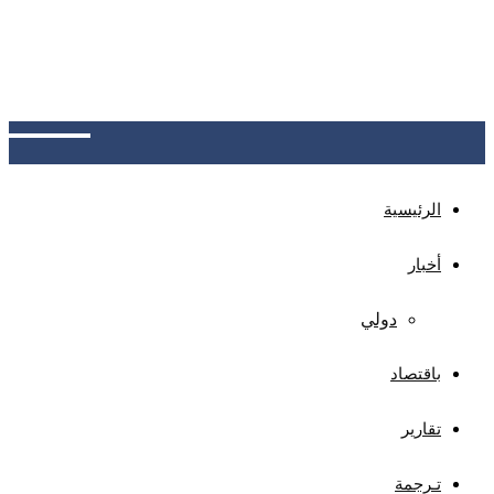
عدن: البنك المركزي يدشن نظام سجل المتعثرين،
كمنصة موحدة لتبادل بيانات العملاء المتعثرين بين
البنوك، بهدف خفض المخاطر الائتمانية وحماية المودعين
وتعزيز الاستقرار المالي والثقة المصرفية
الرئيسية
أخبار
دولي
باقتصاد
تقارير
تـرجمة