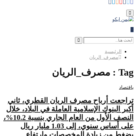
Whatsapp
Telegram
Instagram
Youtube
Facebook
Rss
Twitter
for:
Primary
Menu
Search
for:
Search
الرئيسية
مصرف_الريان
Tag : مصرف_الريان
باقتصاد
تراجعت أرباح مصرف الريان القطري، ثاني
أكبر البنوك الإسلامية العاملة في البلاد، خلال
النصف الأول من العام الجاري بنسبة 10.2%،
على أساس سنوي، إلى 1.03 مليار ريال
بضغط من زيادة المخصصات وارتفاع