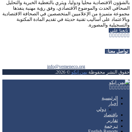
بالشؤون الاقتصادية محلياً ودولياً، ويثري بالتغطية الخبرية والتحليل
الصحافي الحدث والموضوع الاقتصادي، وفق رؤية مهنية ينفذها
مجموعة متميزة من الإعلاميين المتخصصين في الصحافة الاقتصادية
وبالاعتماد على أساليب تقنية حديثة في تقديم المادة المكتوبة
والتسجيلية والمصورة.
تابعنا على
Whatsapp
Telegram
Youtube
Instagram
Rss
Facebook
Twitter
تواصل معنا:
info@yemeneco.org
حقوق النشر محفوظة
يمن ايكو
©
2026
.
Whatsapp
Telegram
Youtube
Instagram
Rss
Facebook
Twitter
الرئيسية
أخبار
دولي
باقتصاد
تقارير
تـرجمة
English Reports