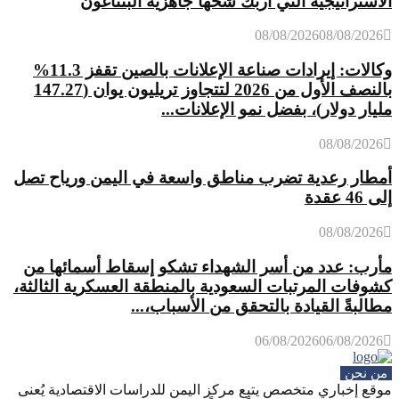
الاستراتيجية التي أربك شُحها جاهزية البنتاغون
08/08/2026
08/08/2026
وكالات: إيرادات صناعة الإعلانات بالصين تقفز 11.3%
بالنصف الأول من 2026 لتتجاوز تريليون يوان (147.27
مليار دولار)، بفضل نمو الإعلانات...
08/08/2026
أمطار رعدية تضرب مناطق واسعة في اليمن ورياح تصل
إلى 46 عقدة
08/08/2026
مأرب: عدد من أسر الشهداء تشكو إسقاط أسمائها من
كشوفات المرتبات السعودية بالمنطقة العسكرية الثالثة،
مطالبةً القيادة بالتحقق من الأسباب،...
06/08/2026
06/08/2026
من نحن
موقع إخباري متخصص يتبع مركز اليمن للدراسات الاقتصادية يُعنى