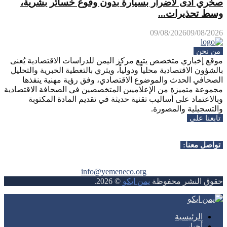
صخري أدى لأضرار بسيارة بدون وقوع خسائر بشرية،
وسط تحذيرات...
09/08/2026
09/08/2026
من نحن
موقع إخباري متخصص يتبع مركز اليمن للدراسات الاقتصادية يُعنى
بالشؤون الاقتصادية محلياً ودولياً، ويثري بالتغطية الخبرية والتحليل
الصحافي الحدث والموضوع الاقتصادي، وفق رؤية مهنية ينفذها
مجموعة متميزة من الإعلاميين المتخصصين في الصحافة الاقتصادية
وبالاعتماد على أساليب تقنية حديثة في تقديم المادة المكتوبة
والتسجيلية والمصورة.
تابعنا على
Whatsapp
Facebook
Instagram
Telegram
Youtube
Twitter
Rss
تواصل معنا:
info@yemeneco.org
حقوق النشر محفوظة
يمن ايكو
©
2026
.
Whatsapp
Facebook
Instagram
Telegram
Youtube
Twitter
Rss
الرئيسية
أخبار