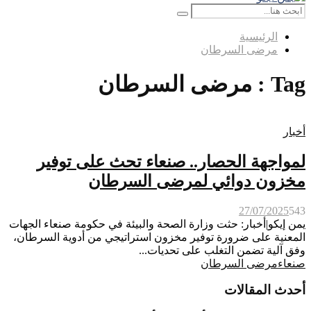
Menu
Search
Search
for:
الرئيسية
مرضى السرطان
Tag : مرضى السرطان
أخبار
لمواجهة الحصار.. صنعاء تحث على توفير
مخزون دوائي لمرضى السرطان
27/07/2025
543
يمن إيكو|أخبار: حثت وزارة الصحة والبيئة في حكومة صنعاء الجهات
المعنية على ضرورة توفير مخزون استراتيجي من أدوية السرطان،
وفق آلية تضمن التغلب على تحديات...
صنعاء
مرضى السرطان
أحدث المقالات