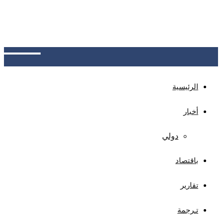
منظمة الهجرة الدولية ترصد وصول 13,687 مهاجراً
أفريقياً للسواحل اليمنية في يوليو، بزيادة 3% عن يونيو،
ليرتفع إجمالي الوافدين منذ بداية العام إلى 110,861
مهاجراً، أغلبهم من الإثيوبيين
الرئيسية
أخبار
دولي
باقتصاد
تقارير
تـرجمة