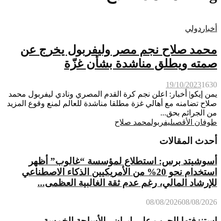
أخبار
دولي
محمد صلاح نجم مصر وليفربول يخرج عن
صمته ويطلق مناشدة بشأن غزّة
19/10/2023
1630
يمن إيكو| أخبار: اعلن نجم كرة القدم المصري ونادي ليفربول محمد
صلاح تضامنه مع أهالي غزة مطلقا مناشدة للعالم لمنع وقوع المزيد
من الجرائم بحق...
طوفان الأقصى
ليفربول
محمد صلاح
أحدث المقالات
أسوشيتد برس: استطلاع لمؤسسة “غالوب” أظهر
استخدام نحو 20% من الأمريكيين الذكاء الاصطناعي
للإرشاد المالي، رغم عدم ثقة الغالبية العظمى...
08/08/2026
08/08/2026
استنزفتها الحرب على إيران.. الأسلحة الخمسة