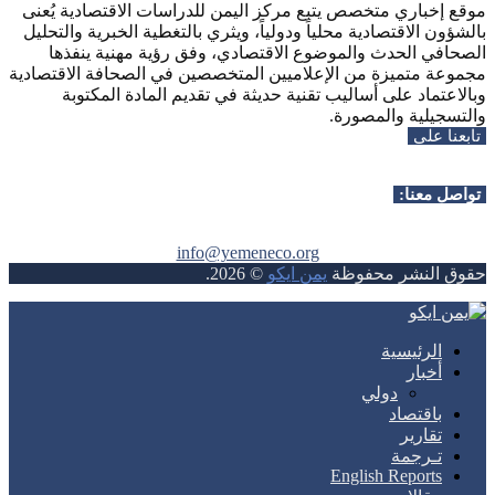
موقع إخباري متخصص يتبع مركز اليمن للدراسات الاقتصادية يُعنى
بالشؤون الاقتصادية محلياً ودولياً، ويثري بالتغطية الخبرية والتحليل
الصحافي الحدث والموضوع الاقتصادي، وفق رؤية مهنية ينفذها
مجموعة متميزة من الإعلاميين المتخصصين في الصحافة الاقتصادية
وبالاعتماد على أساليب تقنية حديثة في تقديم المادة المكتوبة
والتسجيلية والمصورة.
تابعنا على
Whatsapp
Facebook
Instagram
Telegram
Youtube
Twitter
Rss
تواصل معنا:
info@yemeneco.org
حقوق النشر محفوظة
يمن ايكو
©
2026
.
Whatsapp
Facebook
Instagram
Telegram
Youtube
Twitter
Rss
الرئيسية
أخبار
دولي
باقتصاد
تقارير
تـرجمة
English Reports