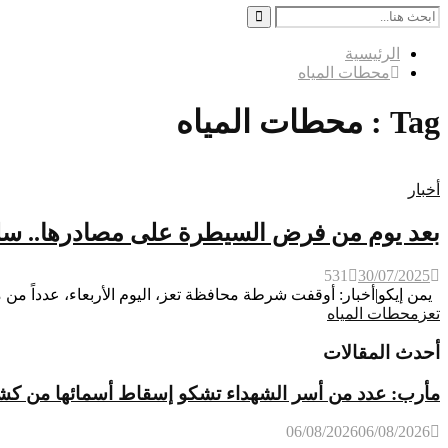
Search
for:
Search
الرئيسية
محطات المياه
Tag : محطات المياه
أخبار
بعد يوم من فرض السيطرة على مصادرها.. سل
531
30/07/2025
يمن إيكو|أخبار: أوقفت شرطة محافظة تعز، اليوم الأربعاء، عدداً من 
تعز
محطات المياه
أحدث المقالات
مأرب: عدد من أسر الشهداء تشكو إسقاط أسمائها من كشوفات
06/08/2026
06/08/2026