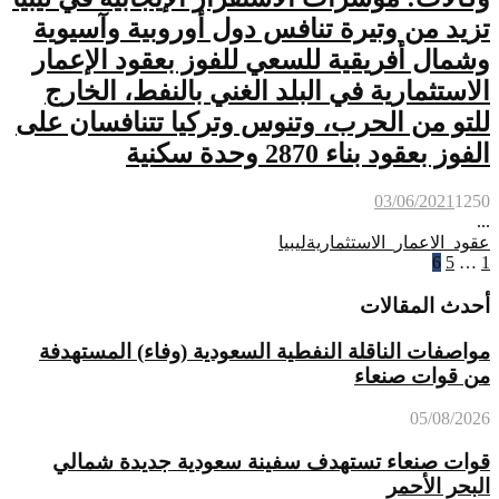
تزيد من وتيرة تنافس دول أوروبية وآسيوية
وشمال أفريقية للسعي للفوز بعقود الإعمار
الاستثمارية في البلد الغني بالنفط، الخارج
للتو من الحرب، وتنوس وتركيا تتنافسان على
الفوز بعقود بناء 2870 وحدة سكنية
03/06/2021
1250
...
عقود_الاعمار_الاستثمارية
ليبيا
1
…
5
تعدد
6
صفحات
أحدث المقالات
المقالات
مواصفات الناقلة النفطية السعودية (وفاء) المستهدفة
من قوات صنعاء
05/08/2026
قوات صنعاء تستهدف سفينة سعودية جديدة شمالي
البحر الأحمر