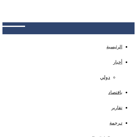
كمنصة موحدة لتبادل بيانات العملاء المتعثرين بين
البنوك، بهدف خفض المخاطر الائتمانية وحماية المودعين
وتعزيز الاستقرار المالي والثقة المصرفية
الرئيسية
أخبار
دولي
باقتصاد
تقارير
تـرجمة