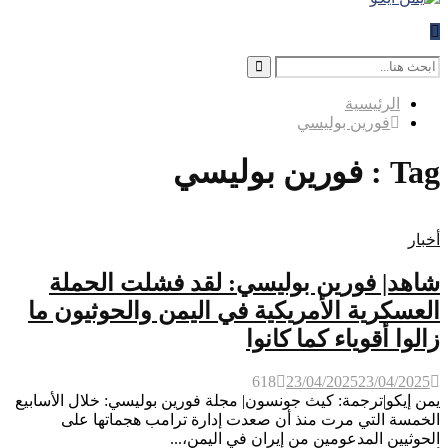
Search
for:
Search
الرئيسية
فورين بوليسي
Tag : فورين بوليسي
أخبار
شاهد| فورين بوليسي: لقد فشلت الحملة
العسكرية الأمريكية في اليمن والحوثيون ما
زالوا أقوياء كما كانوا
618
23/04/2025
23/04/2025
يمن إيكو|ترجمة: كيث جونسون| مجلة فورين بوليسي: خلال الأسابيع
الخمسة التي مرت منذ أن صعدت إدارة ترامب هجماتها على
الحوثيين المدعومين من إيران في اليمن،...