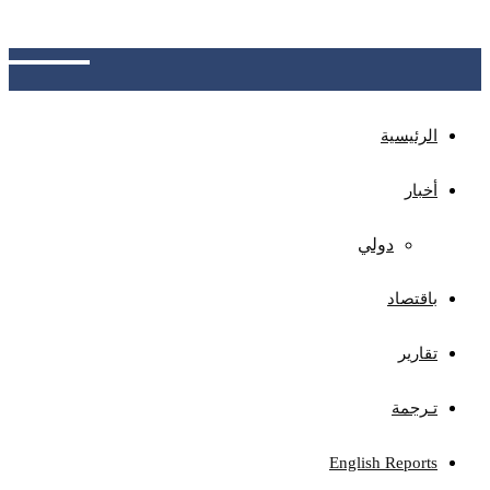
الجهات المختصة بتوضيح آلية الاحتساب، وتوفير نظام
للاعتراض ومراجعة الأخطاء المحتملة
الرئيسية
أخبار
دولي
باقتصاد
تقارير
تـرجمة
English Reports