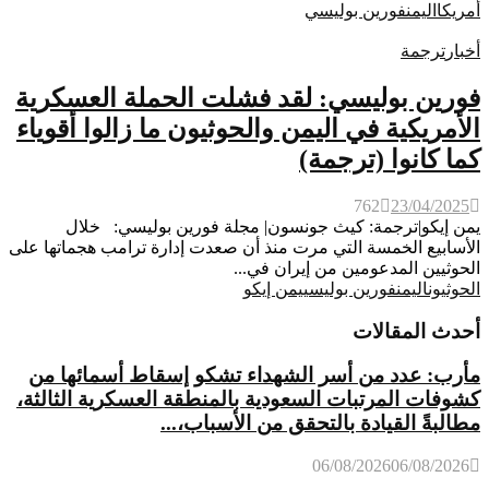
أمريكا
اليمن
فورين بوليسي
أخبار
ترجمة
فورين بوليسي: لقد فشلت الحملة العسكرية
الأمريكية في اليمن والحوثيون ما زالوا أقوياء
كما كانوا (ترجمة)
762
23/04/2025
يمن إيكو|ترجمة: كيث جونسون| مجلة فورين بوليسي: خلال
الأسابيع الخمسة التي مرت منذ أن صعدت إدارة ترامب هجماتها على
الحوثيين المدعومين من إيران في...
الحوثيون
اليمن
فورين بوليسي
يمن إيكو
أحدث المقالات
مأرب: عدد من أسر الشهداء تشكو إسقاط أسمائها من
كشوفات المرتبات السعودية بالمنطقة العسكرية الثالثة،
مطالبةً القيادة بالتحقق من الأسباب،...
06/08/2026
06/08/2026