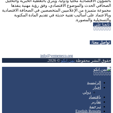
بالشؤون الاقتصادية محلياً ودولياً، ويثري بالتغطية الخبرية والتحليل
الصحافي الحدث والموضوع الاقتصادي، وفق رؤية مهنية ينفذها
مجموعة متميزة من الإعلاميين المتخصصين في الصحافة الاقتصادية
وبالاعتماد على أساليب تقنية حديثة في تقديم المادة المكتوبة
والتسجيلية والمصورة.
تابعنا على
Whatsapp
Telegram
Youtube
Instagram
Rss
Facebook
Twitter
تواصل معنا:
info@yemeneco.org
حقوق النشر محفوظة
يمن ايكو
©
2026
.
Whatsapp
Telegram
Youtube
Instagram
Rss
Facebook
Twitter
الرئيسية
أخبار
دولي
باقتصاد
تقارير
تـرجمة
English Reports