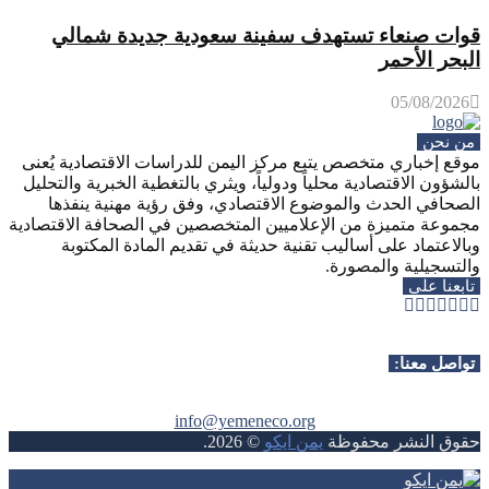
قوات صنعاء تستهدف سفينة سعودية جديدة شمالي
البحر الأحمر
05/08/2026
من نحن
موقع إخباري متخصص يتبع مركز اليمن للدراسات الاقتصادية يُعنى
بالشؤون الاقتصادية محلياً ودولياً، ويثري بالتغطية الخبرية والتحليل
الصحافي الحدث والموضوع الاقتصادي، وفق رؤية مهنية ينفذها
مجموعة متميزة من الإعلاميين المتخصصين في الصحافة الاقتصادية
وبالاعتماد على أساليب تقنية حديثة في تقديم المادة المكتوبة
والتسجيلية والمصورة.
تابعنا على
Whatsapp
Telegram
Youtube
Instagram
Rss
Facebook
Twitter
تواصل معنا:
info@yemeneco.org
حقوق النشر محفوظة
يمن ايكو
©
2026
.