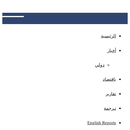
الجهات المختصة بتوضيح آلية الاحتساب، وتوفير نظام
للاعتراض ومراجعة الأخطاء المحتملة
الرئيسية
أخبار
دولي
باقتصاد
تقارير
تـرجمة
English Reports