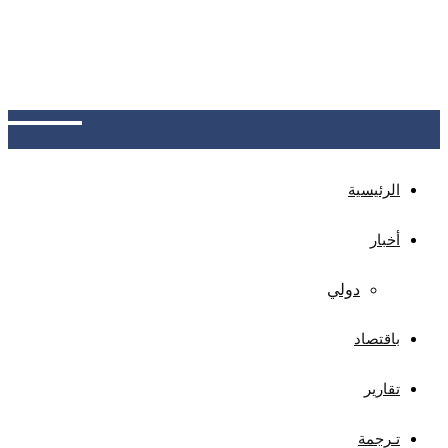
عدن: البنك المركزي يدشن نظام سجل المتعثرين،
كمنصة موحدة لتبادل بيانات العملاء المتعثرين بين
البنوك، بهدف خفض المخاطر الائتمانية وحماية المودعين
وتعزيز الاستقرار المالي والثقة المصرفية
الرئيسية
أخبار
دولي
باقتصاد
تقارير
تـرجمة