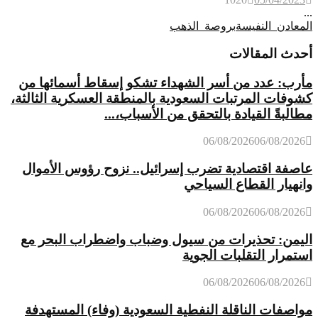
...
المعادن_النفيسة
بروصة_الذهب
أحدث المقالات
مأرب: عدد من أسر الشهداء تشكو إسقاط أسمائها من
كشوفات المرتبات السعودية بالمنطقة العسكرية الثالثة،
مطالبةً القيادة بالتحقق من الأسباب،...
06/08/2026
06/08/2026
عاصفة اقتصادية تضرب إسرائيل.. نزوح رؤوس الأموال
وانهيار القطاع السياحي
06/08/2026
06/08/2026
اليمن: تحذيرات من سيول وضباب واضطراب البحر مع
استمرار التقلبات الجوية
06/08/2026
06/08/2026
مواصفات الناقلة النفطية السعودية (وفاء) المستهدفة