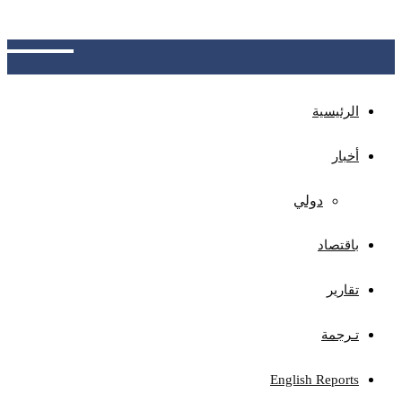
الجهات المختصة بتوضيح آلية الاحتساب، وتوفير نظام
للاعتراض ومراجعة الأخطاء المحتملة
الرئيسية
أخبار
دولي
باقتصاد
تقارير
تـرجمة
English Reports