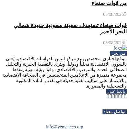
من قوات صنعاء
05/08/2026
قوات صنعاء تستهدف سفينة سعودية جديدة شمالي
البحر الأحمر
05/08/2026
من نحن
موقع إخباري متخصص يتبع مركز اليمن للدراسات الاقتصادية يُعنى
بالشؤون الاقتصادية محلياً ودولياً، ويثري بالتغطية الخبرية والتحليل
الصحافي الحدث والموضوع الاقتصادي، وفق رؤية مهنية ينفذها
مجموعة متميزة من الإعلاميين المتخصصين في الصحافة الاقتصادية
وبالاعتماد على أساليب تقنية حديثة في تقديم المادة المكتوبة
والتسجيلية والمصورة.
تابعنا على
Whatsapp
Telegram
Youtube
Instagram
Rss
Facebook
Twitter
تواصل معنا:
info@yemeneco.org