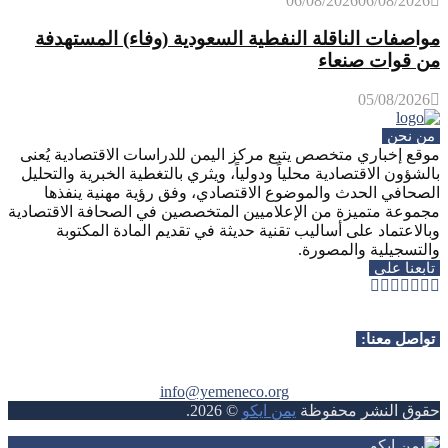
06/08/2026
06/08/2026
مواصفات الناقلة النفطية السعودية (وفاء) المستهدفة
من قوات صنعاء
05/08/2026
من نحن
موقع إخباري متخصص يتبع مركز اليمن للدراسات الاقتصادية يُعنى
بالشؤون الاقتصادية محلياً ودولياً، ويثري بالتغطية الخبرية والتحليل
الصحافي الحدث والموضوع الاقتصادي، وفق رؤية مهنية ينفذها
مجموعة متميزة من الإعلاميين المتخصصين في الصحافة الاقتصادية
وبالاعتماد على أساليب تقنية حديثة في تقديم المادة المكتوبة
والتسجيلية والمصورة.
تابعنا على
Whatsapp
Telegram
Youtube
Instagram
Rss
Facebook
Twitter
تواصل معنا:
info@yemeneco.org
حقوق النشر محفوظة
يمن ايكو
©
2026
.