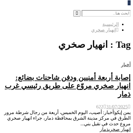
Search
for:
Search
الرئيسية
انهيار صخري
Tag : انهيار صخري
أخبار
إصابة أربعة أمنيين ودفن شاحنات بضائع:
انهيار صخري مروّع على طريق رئيسي غرب
ذمار
622
31/07/2025
يمن إيكو|أخبار: أصيب، اليوم الخميس، أربعة من رجال شرطة مرور
الطرق في مركز مدينة الشرق بمحافظة ذمار، جراء انهيار صخري
مروع حدث في نقيل بني...
انهيار صخري
ذمار