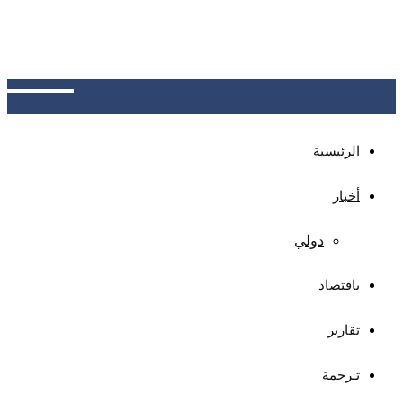
تاس: أوكرانيا تخسر 1.05 مليار دولار من عوائد النقد
الأجنبي جراء حصار موانئها منذ 22 يوليو، بخسائر يومية
70 مليون دولار، وسط اقتصار التجارة البحرية على ميناء
إزمايل
الرئيسية
أخبار
دولي
باقتصاد
تقارير
تـرجمة