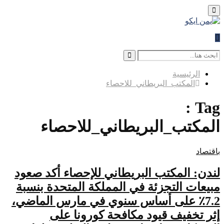
Primary
Menu
Search
for:
Search
الرئيسية
المكتب_البريطاني_للاحصاء
Tag :
المكتب_البريطاني_للاحصاء
باقتصاد
لندن: المكتب البريطاني للإحصاء أكد صعود
مبيعات التجزئة في المملكة المتحدة بنسبة
7.2٪ على أساس سنوي في مارس الماضي،
إثر تخفيف قيود مكافحة كورونا على