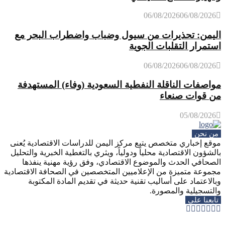
06/08/2026
06/08/2026
اليمن: تحذيرات من سيول وضباب واضطراب البحر مع
استمرار التقلبات الجوية
06/08/2026
06/08/2026
مواصفات الناقلة النفطية السعودية (وفاء) المستهدفة
من قوات صنعاء
05/08/2026
من نحن
موقع إخباري متخصص يتبع مركز اليمن للدراسات الاقتصادية يُعنى
بالشؤون الاقتصادية محلياً ودولياً، ويثري بالتغطية الخبرية والتحليل
الصحافي الحدث والموضوع الاقتصادي، وفق رؤية مهنية ينفذها
مجموعة متميزة من الإعلاميين المتخصصين في الصحافة الاقتصادية
وبالاعتماد على أساليب تقنية حديثة في تقديم المادة المكتوبة
والتسجيلية والمصورة.
تابعنا على
Whatsapp
Telegram
Youtube
Instagram
Rss
Facebook
Twitter