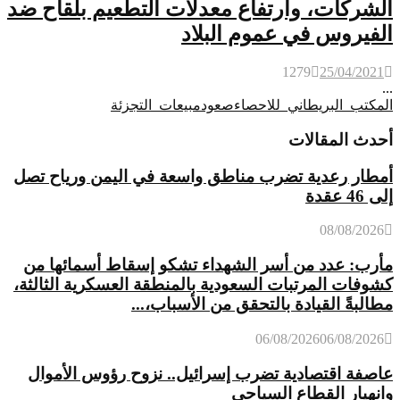
الشركات، وارتفاع معدلات التطعيم بلقاح ضد
الفيروس في عموم البلاد
1279
25/04/2021
...
المكتب_البريطاني_للاحصاء
صعود
مبيعات_التجزئة
أحدث المقالات
أمطار رعدية تضرب مناطق واسعة في اليمن ورياح تصل
إلى 46 عقدة
08/08/2026
مأرب: عدد من أسر الشهداء تشكو إسقاط أسمائها من
كشوفات المرتبات السعودية بالمنطقة العسكرية الثالثة،
مطالبةً القيادة بالتحقق من الأسباب،...
06/08/2026
06/08/2026
عاصفة اقتصادية تضرب إسرائيل.. نزوح رؤوس الأموال
وانهيار القطاع السياحي