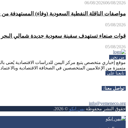
06/08/2026
06/08/2026
مواصفات الناقلة النفطية السعودية (وفاء) المستهدفة من 
05/08/2026
قوات صنعاء تستهدف سفينة سعودية جديدة شمالي البحر ا
05/08/2026
من نحن
موقع إخباري متخصص يتبع مركز اليمن للدراسات الاقتصادية يُعنى بالش
متميزة من الإعلاميين المتخصصين في الصحافة الاقتصادية وبالاعتماد ع
تابعنا على
Whatsapp
Facebook
Instagram
Telegram
Youtube
Twitter
Rss
تواصل معنا:
info@yemeneco.org
حقوق النشر محفوظة
يمن ايكو
©
2026
.
Whatsapp
Facebook
Instagram
Telegram
Youtube
Twitter
Rss