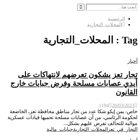
Search
for:
Search
الرئيسية
المحلات_التجارية
Tag : المحلات_التجارية
أخبار
تجار تعز يشكون تعرضهم لانتهاكات على
أيدي عصابات مسلحة وفرض جبايات خارج
القانون
1194
20/03/2023
خاص- يمن إيكو شكا عدد من تجار مناطق محافظة تعز، الخاضعة
لحكومة الرئاسي، من أن عصابات مسلحة تحميها قيادات عسكرية
موالية للتحالف تفرض عليهم بشكل...
التجار_في_تعز
المحلات_التجارية
جبايات_مالية