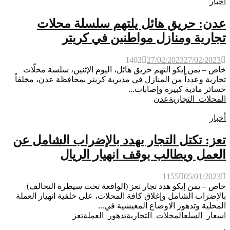
أخبار
عدن: حريق هائل يلتهم سلسلة محلات
تجارية ومنازل مواطنين في كريتر
1402
27/02/2023
27/02/2023
خاص – يمن إيكو التهم حريق هائل، اليوم الإثنين، سلسة محلّات
تجارية وعدداً من المنازل في مديرية كريتر بمحافظة عدن، مخلفاً
خسائر مادية كبيرة وإصابات...
المحلات_التجارية
عدن
أخبار
تعز: تكتل التجار يهدد بالإضراب الشامل عن
العمل ويطالب بوقف انهيار الريال
1155
05/01/2023
خاص – يمن إيكو هدد تجار تعز (الواقعة تحت سيطرة التحالف)
بالإضراب الشامل وإغلاق كافة المحلات، على خلفية انهيار العملة
المحلية وتدهور الاوضاع المعيشية في...
اسعار_السلع
المحلات_التجارية
تدهور_العملة
تعز