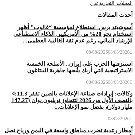
المحلات_التجارية
عدن
أحدث المقالات
أسوشيتد برس: استطلاع لمؤسسة “غالوب” أظهر
استخدام نحو 20% من الأمريكيين الذكاء الاصطناعي
للإرشاد المالي، رغم عدم ثقة الغالبية العظمى...
08/08/2026
08/08/2026
استنزفتها الحرب على إيران.. الأسلحة الخمسة
الاستراتيجية التي أربك شُحها جاهزية البنتاغون
08/08/2026
08/08/2026
وكالات: إيرادات صناعة الإعلانات بالصين تقفز 11.3%
بالنصف الأول من 2026 لتتجاوز تريليون يوان (147.27
مليار دولار)، بفضل نمو الإعلانات...
08/08/2026
أمطار رعدية تضرب مناطق واسعة في اليمن ورياح تصل