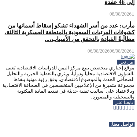
إلى 46 عقدة
08/08/2026
مأرب: عدد من أسر الشهداء تشكو إسقاط أسمائها من
كشوفات المرتبات السعودية بالمنطقة العسكرية الثالثة،
مطالبةً القيادة بالتحقق من الأسباب،...
06/08/2026
06/08/2026
من نحن
موقع إخباري متخصص يتبع مركز اليمن للدراسات الاقتصادية يُعنى
بالشؤون الاقتصادية محلياً ودولياً، ويثري بالتغطية الخبرية والتحليل
الصحافي الحدث والموضوع الاقتصادي، وفق رؤية مهنية ينفذها
مجموعة متميزة من الإعلاميين المتخصصين في الصحافة الاقتصادية
وبالاعتماد على أساليب تقنية حديثة في تقديم المادة المكتوبة
والتسجيلية والمصورة.
تابعنا على
Whatsapp
Telegram
Youtube
Instagram
Rss
Facebook
Twitter
تواصل معنا: