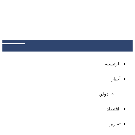
دفاع مدني بعد حادثتي حريق خلال شهر
منظمة الهجرة الدولية ترصد وصول 13,687 مهاجراً
أفريقياً للسواحل اليمنية في يوليو، بزيادة 3% عن يونيو،
ليرتفع إجمالي الوافدين منذ بداية العام إلى 110,861
مهاجراً، أغلبهم من الإثيوبيين
الرئيسية
أخبار
دولي
باقتصاد
تقارير