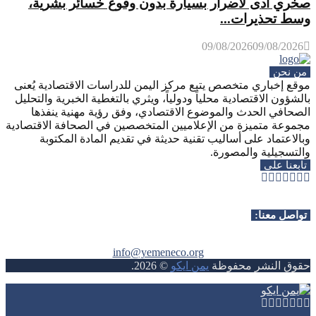
صخري أدى لأضرار بسيارة بدون وقوع خسائر بشرية،
وسط تحذيرات...
09/08/2026
09/08/2026
من نحن
موقع إخباري متخصص يتبع مركز اليمن للدراسات الاقتصادية يُعنى
بالشؤون الاقتصادية محلياً ودولياً، ويثري بالتغطية الخبرية والتحليل
الصحافي الحدث والموضوع الاقتصادي، وفق رؤية مهنية ينفذها
مجموعة متميزة من الإعلاميين المتخصصين في الصحافة الاقتصادية
وبالاعتماد على أساليب تقنية حديثة في تقديم المادة المكتوبة
والتسجيلية والمصورة.
تابعنا على
Whatsapp
Telegram
Youtube
Instagram
Rss
Facebook
Twitter
تواصل معنا:
info@yemeneco.org
حقوق النشر محفوظة
يمن ايكو
©
2026
.
Whatsapp
Telegram
Youtube
Instagram
Rss
Facebook
Twitter