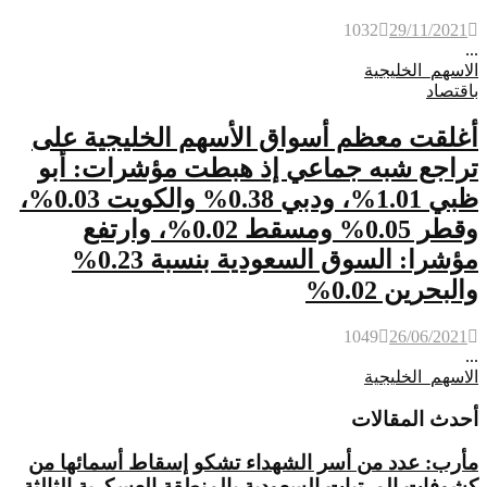
1032
29/11/2021
...
الاسهم_الخليجية
باقتصاد
أغلقت معظم أسواق الأسهم الخليجية على
تراجع شبه جماعي إذ هبطت مؤشرات: أبو
ظبي 1.01%، ودبي 0.38% والكويت 0.03%،
وقطر 0.05% ومسقط 0.02%، وارتفع
مؤشرا: السوق السعودية بنسبة 0.23%
والبحرين 0.02%
1049
26/06/2021
...
الاسهم_الخليجية
أحدث المقالات
مأرب: عدد من أسر الشهداء تشكو إسقاط أسمائها من
كشوفات المرتبات السعودية بالمنطقة العسكرية الثالثة،