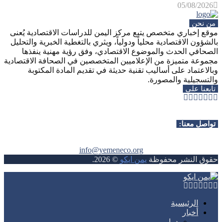
05/08/2026
من نحن
موقع إخباري متخصص يتبع مركز اليمن للدراسات الاقتصادية يُعنى
بالشؤون الاقتصادية محلياً ودولياً، ويثري بالتغطية الخبرية والتحليل
الصحافي الحدث والموضوع الاقتصادي، وفق رؤية مهنية ينفذها
مجموعة متميزة من الإعلاميين المتخصصين في الصحافة الاقتصادية
وبالاعتماد على أساليب تقنية حديثة في تقديم المادة المكتوبة
والتسجيلية والمصورة.
تابعنا على
Whatsapp
Telegram
Youtube
Instagram
Rss
Facebook
Twitter
تواصل معنا:
info@yemeneco.org
حقوق النشر محفوظة
يمن ايكو
©
2026
.
Whatsapp
Telegram
Youtube
Instagram
Rss
Facebook
Twitter
الرئيسية
أخبار
دولي