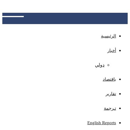
الجهات المختصة بتوضيح آلية الاحتساب، وتوفير نظام
للاعتراض ومراجعة الأخطاء المحتملة
الرئيسية
أخبار
دولي
باقتصاد
تقارير
تـرجمة
English Reports