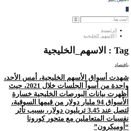
Search
for:
Search
الرئيسية
الاسهم_الخليجية
Tag : الاسهم_الخليجية
باقتصاد
شهدت أسواق الأسهم الخليجية، أمس الأحد،
واحدة من أسوأ الجلسات خلال 2021، حيث
أظهرت بيانات البورصات الخليجية خسارة
الأسواق 94 مليار دولار من قيمها السوقية،
لتصل عند 3.45 تريليون دولار، بسبب تأثر
نفسيات المتعاملين مع متحور كورونا
“أوميكرون”