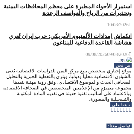
استمرار الأجواء المطيرة على معظم المحافظات اليمنية
وتحذيرات من الرياح والعواصف الرعدية
10/08/2026
انكماش إمدادات الألمنيوم الأمريكي: حرب إيران تُعري
هشاشة القاعدة الدفاعية للبنتاغون
09/08/2026
09/08/2026
من نحن
موقع إخباري متخصص يتبع مركز اليمن للدراسات الاقتصادية يُعنى
بالشؤون الاقتصادية محلياً ودولياً، ويثري بالتغطية الخبرية والتحليل
الصحافي الحدث والموضوع الاقتصادي، وفق رؤية مهنية ينفذها
مجموعة متميزة من الإعلاميين المتخصصين في الصحافة الاقتصادية
وبالاعتماد على أساليب تقنية حديثة في تقديم المادة المكتوبة
والتسجيلية والمصورة.
تابعنا على
Whatsapp
Telegram
Youtube
Instagram
Rss
Facebook
Twitter
تواصل معنا: