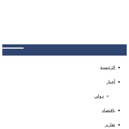
الحوافز والمنح المالية الضخمة التي كانت مخصصة
للشركة
صنعاء: مجلس الهيئة الوطنية لمكافحة الفساد يحيل 25
متهماً إلى النيابة بقضايا فساد واختلاس للمال العام، بلغ
حجم الضرر الناجم عنها قرابة مليون دولار و33.9 مليون
ريال
الرئيسية
أخبار
دولي
باقتصاد
تقارير