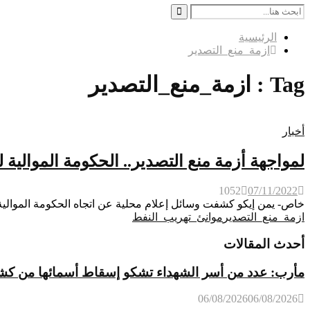
Search
for:
Search
الرئيسية
ازمة_منع_التصدير
Tag : ازمة_منع_التصدير
أخبار
لمواجهة أزمة منع التصدير.. الحكومة الموالية 
1052
07/11/2022
خاص- يمن إيكو كشفت وسائل إعلام محلية عن اتجاه الحكومة الموالية
ازمة_منع_التصدير
موانئ_تهريب_النفط
أحدث المقالات
مأرب: عدد من أسر الشهداء تشكو إسقاط أسمائها من كشوفات
06/08/2026
06/08/2026