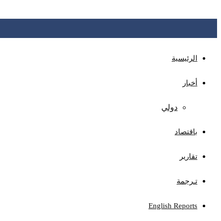
عدن: البنك المركزي يدشن نظام سجل المتعثرين، كمنصة موحد
المالي والثقة المصرفية
الرئيسية
أخبار
دولي
باقتصاد
تقارير
تـرجمة
English Reports