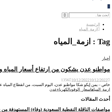
Search
for:
Search
الرئيسية
ازمة_المياه
Tag : ازمة_المياه
أخبار
مواطنو عدن يشكون من ارتفاع أسعار المياه 
1356
10/12/2022
10/12/2022
خاص – يمن إيكو شكا مواطنو عدن، اليوم السبت، من انقطاع المياه عن
ازمة_المياه
اسعار_الوقود
الكهرباء
عدن
أحدث المقالات
مواصفات الناقلة النفطية السعودية (وفاء) المستهدفة من 