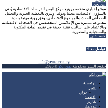
من نحن
موقع إخباري متخصص يتبع مركز اليمن للدراسات الاقتصادية يُعنى
بالشؤون الاقتصادية محلياً ودولياً، ويثري بالتغطية الخبرية والتحليل
الصحافي الحدث والموضوع الاقتصادي، وفق رؤية مهنية ينفذها
مجموعة متميزة من الإعلاميين المتخصصين في الصحافة الاقتصادية
وبالاعتماد على أساليب تقنية حديثة في تقديم المادة المكتوبة
والتسجيلية والمصورة.
تابعنا على
Whatsapp
Facebook
Instagram
Telegram
Youtube
Twitter
Rss
تواصل معنا:
info@yemeneco.org
حقوق النشر محفوظة
يمن ايكو
©
2026
.
Whatsapp
Facebook
Instagram
Telegram
Youtube
Twitter
Rss
الرئيسية
أخبار
دولي
باقتصاد
تقارير
تـرجمة