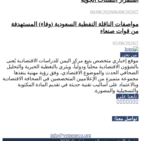
06/08/2026
06/08/2026
مواصفات الناقلة النفطية السعودية (وفاء) المستهدفة
من قوات صنعاء
05/08/2026
من نحن
موقع إخباري متخصص يتبع مركز اليمن للدراسات الاقتصادية يُعنى
بالشؤون الاقتصادية محلياً ودولياً، ويثري بالتغطية الخبرية والتحليل
الصحافي الحدث والموضوع الاقتصادي، وفق رؤية مهنية ينفذها
مجموعة متميزة من الإعلاميين المتخصصين في الصحافة الاقتصادية
وبالاعتماد على أساليب تقنية حديثة في تقديم المادة المكتوبة
والتسجيلية والمصورة.
تابعنا على
Whatsapp
Telegram
Youtube
Instagram
Rss
Facebook
Twitter
تواصل معنا:
info@yemeneco.org