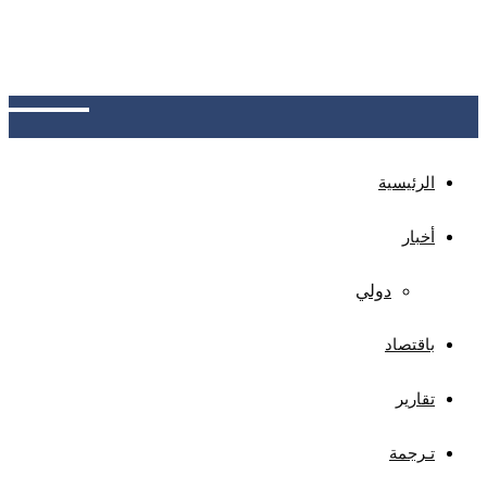
تمويل مؤقت للوكالات الاتحادية حتى ديسمبر، لتجنب
إغلاق حكومي قبل انتخابات التجديد النصفي، وسط
خلافات مع النواب حول إعادة تخصيص أموال لأمن
الحدود
الرئيسية
أخبار
دولي
باقتصاد
تقارير
تـرجمة