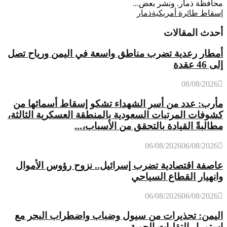
محافظة ذمار. ونشر بعض...
إسقاط طائرة أمريكية
ذمار
أحدث المقالات
أمطار رعدية تضرب مناطق واسعة في اليمن ورياح تصل
إلى 46 عقدة
08/08/2026
مأرب: عدد من أسر الشهداء تشكو إسقاط أسمائها من
كشوفات المرتبات السعودية بالمنطقة العسكرية الثالثة،
مطالبةً القيادة بالتحقق من الأسباب،...
06/08/2026
06/08/2026
عاصفة اقتصادية تضرب إسرائيل.. نزوح رؤوس الأموال
وانهيار القطاع السياحي
06/08/2026
06/08/2026
اليمن: تحذيرات من سيول وضباب واضطراب البحر مع
استمرار التقلبات الجوية