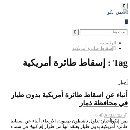
Primary
Menu
Search
for:
Search
الرئيسية
إسقاط طائرة أمريكية
Tag : إسقاط طائرة أمريكية
أخبار
أنباء عن اسقاط طائرة أمريكية بدون طيار
في محافظة ذمار
739
20/03/2025
يمن إيكو|أخبار: تداول ناشطون يمنيون، الأربعاء، أنباء عن إسقاط
طائرة أمريكية بدون طيار يعتقد أنها من طراز إم كيو9 في سماء