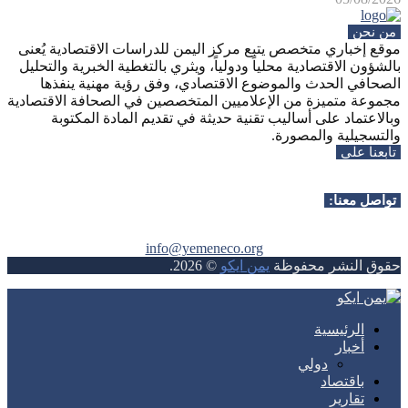
من نحن
موقع إخباري متخصص يتبع مركز اليمن للدراسات الاقتصادية يُعنى
بالشؤون الاقتصادية محلياً ودولياً، ويثري بالتغطية الخبرية والتحليل
الصحافي الحدث والموضوع الاقتصادي، وفق رؤية مهنية ينفذها
مجموعة متميزة من الإعلاميين المتخصصين في الصحافة الاقتصادية
وبالاعتماد على أساليب تقنية حديثة في تقديم المادة المكتوبة
والتسجيلية والمصورة.
تابعنا على
Whatsapp
Facebook
Instagram
Telegram
Youtube
Twitter
Rss
تواصل معنا:
info@yemeneco.org
حقوق النشر محفوظة
يمن ايكو
©
2026
.
Whatsapp
Facebook
Instagram
Telegram
Youtube
Twitter
Rss
الرئيسية
أخبار
دولي
باقتصاد
تقارير