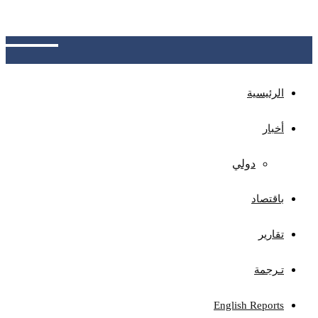
والعقوبات، وسحب القوات من المحيط الإيراني،
وتعويضات عن الأضرار، وإطلاق الأصول الإيرانية المجمدة
الرئيسية
أخبار
دولي
باقتصاد
تقارير
تـرجمة
English Reports