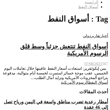
الرئيسية
أسواق النفط
Tag : أسواق النفط
أخبار
تقارير
دولي
أسواق النفط تنتعش جزئياً وسط قلق
الرسوم الأمريكية
07/08/2025
567
يمن إيكو|تقرير: استعادت أسعار النفط عافيتها خلال تعاملات اليوم
الخميس، عقب موجة خسائر استمرت لخمسة أيام متوالية، مدفوعة
بتراجع المخزونات الأمريكية وتزايد آمال الطلب،...
أسواق النفط
الرسوم الأمريكية
أحدث المقالات
أمطار رعدية تضرب مناطق واسعة في اليمن ورياح تصل
إلى 46 عقدة