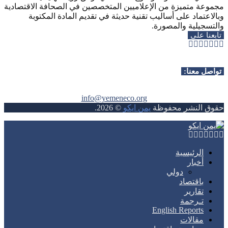
مجموعة متميزة من الإعلاميين المتخصصين في الصحافة الاقتصادية
وبالاعتماد على أساليب تقنية حديثة في تقديم المادة المكتوبة
والتسجيلية والمصورة.
تابعنا على
Whatsapp
Telegram
Youtube
Instagram
Rss
Facebook
Twitter
تواصل معنا:
info@yemeneco.org
حقوق النشر محفوظة
يمن ايكو
©
2026
.
Whatsapp
Telegram
Youtube
Instagram
Rss
Facebook
Twitter
الرئيسية
أخبار
دولي
باقتصاد
تقارير
تـرجمة
English Reports
مقالات