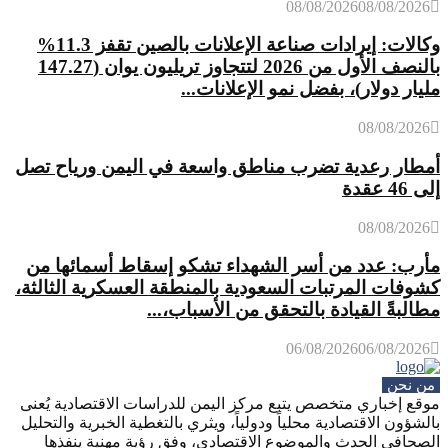
08/08/2026
08/08/2026
وكالات: إيرادات صناعة الإعلانات بالصين تقفز 11.3%
بالنصف الأول من 2026 لتتجاوز تريليون يوان (147.27
مليار دولار)، بفضل نمو الإعلانات...
08/08/2026
أمطار رعدية تضرب مناطق واسعة في اليمن ورياح تصل
إلى 46 عقدة
08/08/2026
مأرب: عدد من أسر الشهداء تشكو إسقاط أسمائها من
كشوفات المرتبات السعودية بالمنطقة العسكرية الثالثة،
مطالبةً القيادة بالتحقق من الأسباب،...
06/08/2026
06/08/2026
من نحن
موقع إخباري متخصص يتبع مركز اليمن للدراسات الاقتصادية يُعنى
بالشؤون الاقتصادية محلياً ودولياً، ويثري بالتغطية الخبرية والتحليل
الصحافي الحدث والموضوع الاقتصادي، وفق رؤية مهنية ينفذها