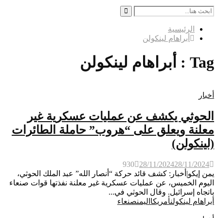
Search
for:
Search
الرئيسية
أبراهام لينكولن
Tag : أبراهام لينكولن
أخبار
الحوثي يكشف عن عمليات عسكرية غير
معلنة ويعلق على “هروب” حاملة الطائرات
(لينكولن)
930
28/11/2024
28/11/2024
يمن إيكو|أخبار: كشف قائد حركة “أنصار الله” عبد الملك الحوثي،
اليوم الخميس، عن عمليات عسكرية غير معلنة نفذتها قوات صنعاء
باتجاه إسرائيل. وقال الحوثي في...
أبراهام لينكولن
أمريكا
اليمن
صنعاء