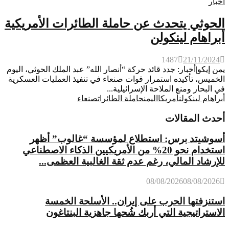
أخبار
الحوثي يتحدث عن حاملة الطائرات الأمريكية
أبراهام لينكولن
1487
21/11/2024
يمن إيكو|أخبار: جدد قائد حركة “أنصار الله” عبد الملك الحوثي، اليوم
الخميس، تأكيده استمرار قوات صنعاء في تنفيذ العمليات العسكرية
في البحار ومنع الملاحة الإسرائيلية...
أبراهام لينكولن
أمريكا
اليمن
حاملة الطائرات
صنعاء
أحدث المقالات
أسوشيتد برس: استطلاع لمؤسسة “غالوب” أظهر
استخدام نحو 20% من الأمريكيين الذكاء الاصطناعي
للإرشاد المالي، رغم عدم ثقة الغالبية العظمى...
08/08/2026
08/08/2026
استنزفتها الحرب على إيران.. الأسلحة الخمسة
الاستراتيجية التي أربك شُحها جاهزية البنتاغون