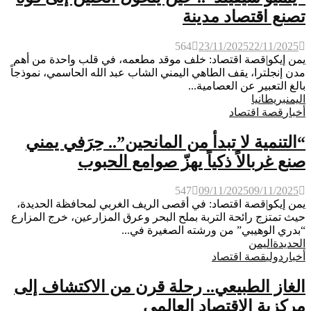
تصنع اقتصاد مدينة
564
23/11/2025
22/11/2025
يمن إيكو|قصة اقتصاد: خلف موقد مطعمه، في قلب واحدة من أهم
مدن إنجلترا، يقف الطاهي اليمني الشاب عبد الله الحاسمي، نموذجاً
بالغ التعبير عن العصامية...
اليمن
بريطانيا
أخبار
قصة اقتصاد
“التنمية لا تبدأ من المانحين”.. حِرَفي يمني
صنع غربالاً ذكياً يهزّ صوامع الحبوب
547
09/11/2025
09/11/2025
يمن إيكو|قصة اقتصاد: في أقصى الريف الغربي لمحافظة الحديدة،
حيث تمتزج رائحة التربة بملح البحر وعرق المزارعين، خرج المزارع
“بدري الوهيبي” من ورشته الصغيرة في...
الحديدة
اليمن
أخبار
دولي
قصة اقتصاد
الغاز الطبيعي.. رحلة قرن من الاكتشاف إلى
مركزية الاقتصاد العالمي