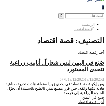
Search
for:
Search
الرئيسية
قصة اقتصاد
التصنيف: قصة اقتصاد
أخبار
قصة اقتصاد
صُنع في اليمن ليس شعاراً.. أنابيب زراعية
تتحدى المستورد
577
13/12/2025
13/12/2025
يمن إيكو|قصة اقتصاد: في إحدى زوايا صنعاء، وُلدت تجربة صناعية
هادئة لكنها واثقة، حين قرر مصنع يمني (الطلح بلاستيك) أن يحوّل
الحاجة الزراعية إلى فرصة...
صنع في اليمن
أخبار
قصة اقتصاد