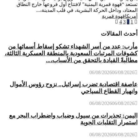
تستعد “قهوة قمرية اليمنية” لافتتاح أول فروعها خارج النطاق
المعتاد، وداخل الحركة البشرية، في قلب المدينة،...
أمريكا
قهوة قمرية
1
2
تعدد
3
4
صفحات
أحدث المقالات
المقالات
مأرب: عدد من أسر الشهداء تشكو إسقاط أسمائها من
كشوفات المرتبات السعودية بالمنطقة العسكرية الثالثة،
مطالبةً القيادة بالتحقق من الأسباب،...
06/08/2026
06/08/2026
عاصفة اقتصادية تضرب إسرائيل.. نزوح رؤوس الأموال
وانهيار القطاع السياحي
06/08/2026
06/08/2026
اليمن: تحذيرات من سيول وضباب واضطراب البحر مع
استمرار التقلبات الجوية
06/08/2026
06/08/2026