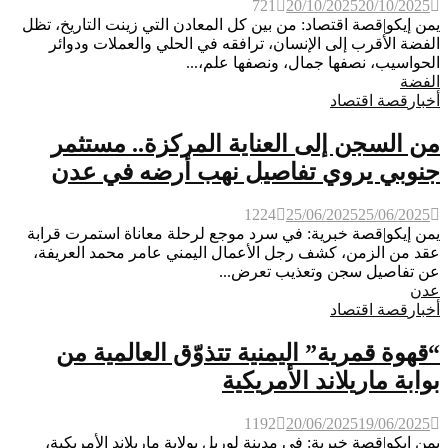
721
20/10/2025
20/10/2025
يمن إيكو|قصة اقتصاد: من بين كل المعادن التي زينت التاريخ، تظل
الفضة الأقرب إلى الإنسان، ترافقه في الحلي والعملات ودوائر
الحواسيب، نصفها جمال، ونصفها علم،...
الفضة
أخبار
قصة اقتصاد
من السجن إلى العناية المركزة.. مستثمر
جنوبي يروي تفاصيل نهب أرضه في عدن
1224
25/06/2025
25/06/2025
يمن إيكو|قصة خبرية: في سرد موجع لرحلة معاناة استمرت قرابة
عقد من الزمن، كشف رجل الأعمال اليمني عامر محمد العريفة،
عن تفاصيل سجن وتعذيب تعرض...
عدن
أخبار
قصة اقتصاد
“قهوة قمرية” اليمنية تتذوّق العالمية من
بوابة ماريلاند الأمريكية
1192
20/06/2025
19/06/2025
يمن إيكو|قصة خبرية: في مدينة لوريل بولاية ماريلاند الأمريكية،