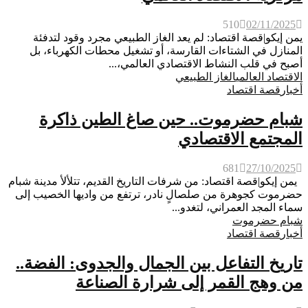
510
02/11/2025
يمن إيكو|قصة اقتصاد: لم يعد الغاز الطبيعي مجرد وقود لتدفئة
المنازل في الشتاءات القارسة، أو تشغيل محطات الكهرباء، بل
أصبح في قلب النشاط الاقتصادي العالمي،...
الاقتصاد العالمي
الغاز الطبيعي
أخبار
قصة اقتصاد
شبام حضرموت.. حين صاغ الطين ذاكرة
المجتمع الاقتصادي
681
27/10/2025
يمن إيكو|قصة اقتصاد: من شرفات التاريخ القديم، تتلألأ مدينة شبام
حضرموت كجوهرة من صلصالٍ نادر، ترتفع من واديها الخصيب إلى
سماء المجد العمراني، لتغدو...
شبام حضرموت
أخبار
قصة اقتصاد
تاريخ التفاعل بين الجمال والجدوى: الفضة..
من وهج القمر إلى شرارة الصناعة