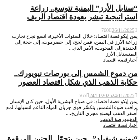
“سنابل الأرز” اليمنية تتوسع.. زراعة
استراتيجية تبشر بعودة اقتصاد الريف
760
26/11/2025
يمن إيكو|قصة اقتصاد: خلال السنوات الأخيرة، اتسع نجاح تجارب
زراعة الأرز في اليمن، فمن لحج، إلى حضرموت، إلى حجة إلى
الحديدة إلى المحويت، الأمر الذي...
اليمن
سنابل الأرز
أخبار
قصة اقتصاد
من دموع الشمس إلى بورصات نيويورك..
حكاية الذهب الذي شكل اقتصاد العصور
565
24/11/2025
24/11/2025
يمن إيكو|قصة اقتصاد: في صباح البشرية الأول، حين كان الإنسان
يراقب ضوء الشمس يتكسّر فوق جريان المياه الناعم انسيابها، لمع
أصفر الذهب ليصنع مجرى التاريخ،...
الذهب
بورصة الذهب
أخبار
قصة اقتصاد
“يمنيو شيفيلد”.. حين يتحوّل الحنين إلى قوة