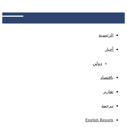
الجهات المختصة بتوضيح آلية الاحتساب، وتوفير نظام
للاعتراض ومراجعة الأخطاء المحتملة
الرئيسية
أخبار
دولي
باقتصاد
تقارير
تـرجمة
English Reports